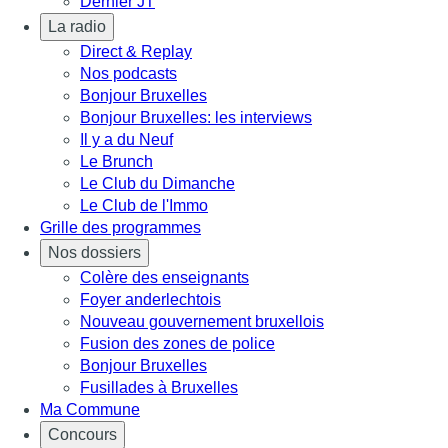
Dernier JT
La radio
Direct & Replay
Nos podcasts
Bonjour Bruxelles
Bonjour Bruxelles: les interviews
Il y a du Neuf
Le Brunch
Le Club du Dimanche
Le Club de l'Immo
Grille des programmes
Nos dossiers
Colère des enseignants
Foyer anderlechtois
Nouveau gouvernement bruxellois
Fusion des zones de police
Bonjour Bruxelles
Fusillades à Bruxelles
Ma Commune
Concours