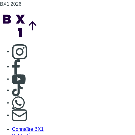
BX1 2026
Back to top
Consulter page Instagram
Consulter page Facebook
Consulter Youtube
Consulter TikTok
Nous rejoindre sur Whatsapp
S'abonner à notre newsletter
Connaître BX1