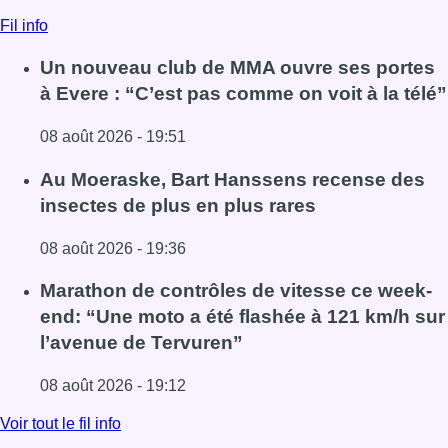
Fil info
Un nouveau club de MMA ouvre ses portes
à Evere : “C’est pas comme on voit à la télé”
08 août 2026 - 19:51
Lire l'article Un nouveau club de MMA ouvre ses portes à E
Au Moeraske, Bart Hanssens recense des
insectes de plus en plus rares
08 août 2026 - 19:36
Lire l'article Au Moeraske, Bart Hanssens recense des ins
Marathon de contrôles de vitesse ce week-
end: “Une moto a été flashée à 121 km/h sur
l’avenue de Tervuren”
08 août 2026 - 19:12
Lire l'article Marathon de contrôles de vitesse ce week-e
Voir tout le fil info