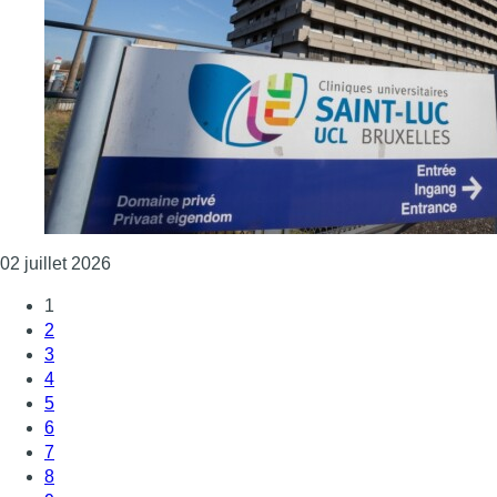
Consulter l'article "Les Cliniques Saint-Luc ont ré
02 juillet 2026
1
2
3
4
5
6
7
8