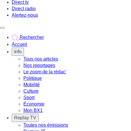
Direct tv
Direct radio
Alertez-nous
Déclencher le menu
Rechercher
Accueil
Info
Tous nos articles
Nos reportages
Le zoom de la rédac'
Politique
Mobilité
Culture
Sport
Économie
Mon BX1
Replay TV
Toutes nos émissions