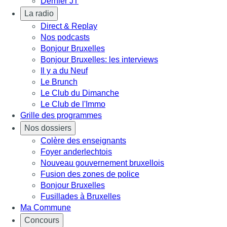
Dernier JT
La radio
Direct & Replay
Nos podcasts
Bonjour Bruxelles
Bonjour Bruxelles: les interviews
Il y a du Neuf
Le Brunch
Le Club du Dimanche
Le Club de l'Immo
Grille des programmes
Nos dossiers
Colère des enseignants
Foyer anderlechtois
Nouveau gouvernement bruxellois
Fusion des zones de police
Bonjour Bruxelles
Fusillades à Bruxelles
Ma Commune
Concours