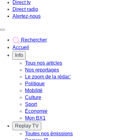
Direct tv
Direct radio
Alertez-nous
Déclencher le menu
Rechercher
Accueil
Info
Tous nos articles
Nos reportages
Le zoom de la rédac'
Politique
Mobilité
Culture
Sport
Économie
Mon BX1
Replay TV
Toutes nos émissions