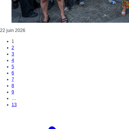
Consulter l'article "Manifestation du collectif Mars
22 juin 2026
1
2
3
4
5
6
7
8
9
…
13
Page suivante