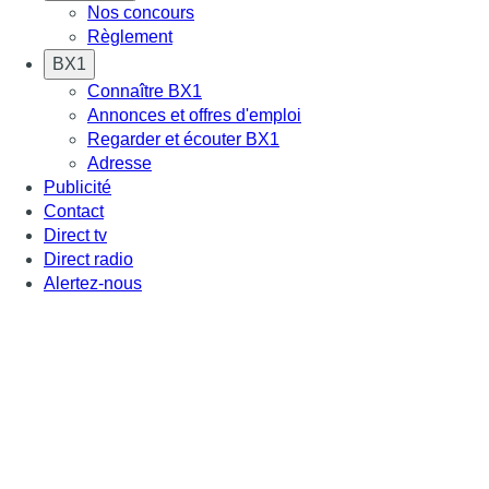
Nos concours
Règlement
BX1
Connaître BX1
Annonces et offres d'emploi
Regarder et écouter BX1
Adresse
Publicité
Contact
Direct tv
Direct radio
Alertez-nous