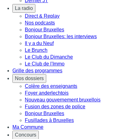
Dernier JT
La radio
Direct & Replay
Nos podcasts
Bonjour Bruxelles
Bonjour Bruxelles: les interviews
Il y a du Neuf
Le Brunch
Le Club du Dimanche
Le Club de l'Immo
Grille des programmes
Nos dossiers
Colère des enseignants
Foyer anderlechtois
Nouveau gouvernement bruxellois
Fusion des zones de police
Bonjour Bruxelles
Fusillades à Bruxelles
Ma Commune
Concours