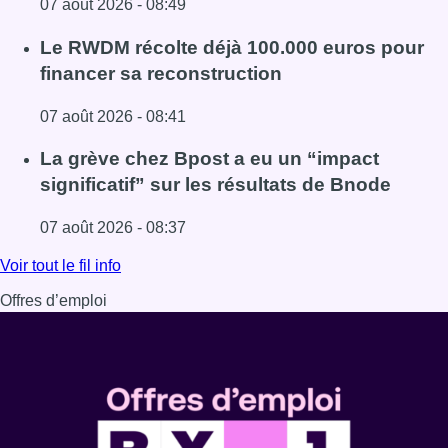
07 août 2026 - 08:49
Lire l'article Canicule : un record absolu de climatiseurs f
Le RWDM récolte déjà 100.000 euros pour
financer sa reconstruction
07 août 2026 - 08:41
Lire l'article Le RWDM récolte déjà 100.000 euros pour fi
La grève chez Bpost a eu un “impact
significatif” sur les résultats de Bnode
07 août 2026 - 08:37
Lire l'article La grève chez Bpost a eu un “impact significa
Voir tout le fil info
Offres d’emploi