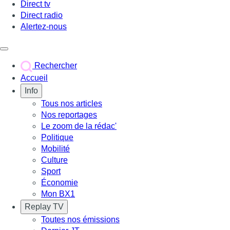
Direct tv
Direct radio
Alertez-nous
Déclencher le menu
Rechercher
Accueil
Info
Tous nos articles
Nos reportages
Le zoom de la rédac'
Politique
Mobilité
Culture
Sport
Économie
Mon BX1
Replay TV
Toutes nos émissions