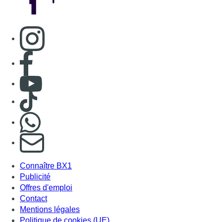
Consulter page Instagram
Consulter page Facebook
Consulter Youtube
Consulter TikTok
Nous rejoindre sur Whatsapp
S'abonner à notre newsletter
Connaître BX1
Publicité
Offres d'emploi
Contact
Mentions légales
Politique de cookies (UE)