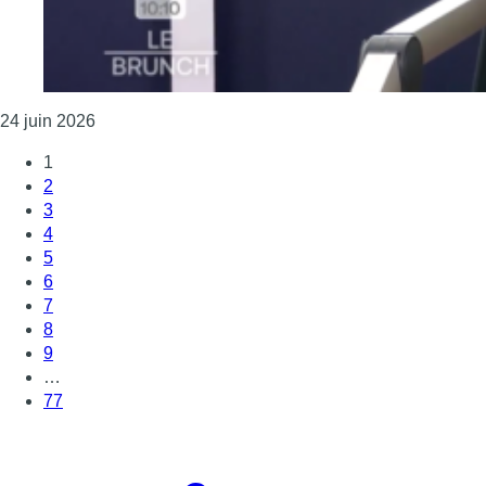
Consulter l'article "L’invitée du Brunch – Condore 
24 juin 2026
1
2
3
4
5
6
7
8
9
…
77
Page suivante