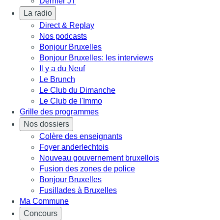
Dernier JT
La radio
Direct & Replay
Nos podcasts
Bonjour Bruxelles
Bonjour Bruxelles: les interviews
Il y a du Neuf
Le Brunch
Le Club du Dimanche
Le Club de l'Immo
Grille des programmes
Nos dossiers
Colère des enseignants
Foyer anderlechtois
Nouveau gouvernement bruxellois
Fusion des zones de police
Bonjour Bruxelles
Fusillades à Bruxelles
Ma Commune
Concours