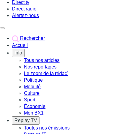
Direct tv
Direct radio
Alertez-nous
Déclencher le menu
Rechercher
Accueil
Info
Tous nos articles
Nos reportages
Le zoom de la rédac'
Politique
Mobilité
Culture
Sport
Économie
Mon BX1
Replay TV
Toutes nos émissions