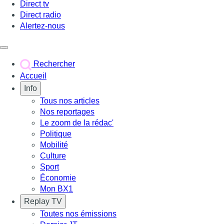
Direct tv
Direct radio
Alertez-nous
Déclencher le menu
Rechercher
Accueil
Info
Tous nos articles
Nos reportages
Le zoom de la rédac'
Politique
Mobilité
Culture
Sport
Économie
Mon BX1
Replay TV
Toutes nos émissions