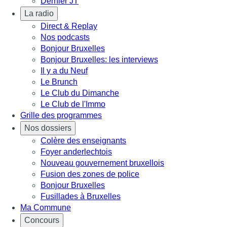
Dernier JT
La radio
Direct & Replay
Nos podcasts
Bonjour Bruxelles
Bonjour Bruxelles: les interviews
Il y a du Neuf
Le Brunch
Le Club du Dimanche
Le Club de l'Immo
Grille des programmes
Nos dossiers
Colère des enseignants
Foyer anderlechtois
Nouveau gouvernement bruxellois
Fusion des zones de police
Bonjour Bruxelles
Fusillades à Bruxelles
Ma Commune
Concours