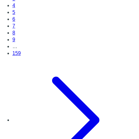
4
5
6
7
8
9
…
159
Page suivante