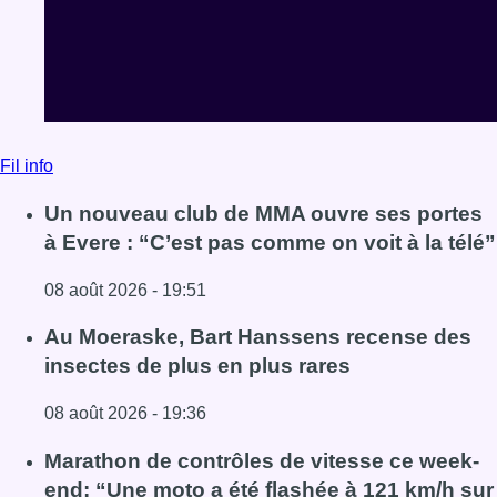
Fil info
Un nouveau club de MMA ouvre ses portes
à Evere : “C’est pas comme on voit à la télé”
08 août 2026 - 19:51
Lire l'article Un nouveau club de MMA ouvre ses portes à E
Au Moeraske, Bart Hanssens recense des
insectes de plus en plus rares
08 août 2026 - 19:36
Lire l'article Au Moeraske, Bart Hanssens recense des ins
Marathon de contrôles de vitesse ce week-
end: “Une moto a été flashée à 121 km/h sur