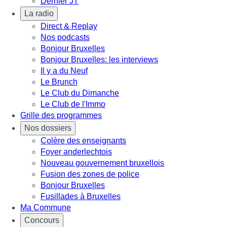
Dernier JT
La radio
Direct & Replay
Nos podcasts
Bonjour Bruxelles
Bonjour Bruxelles: les interviews
Il y a du Neuf
Le Brunch
Le Club du Dimanche
Le Club de l'Immo
Grille des programmes
Nos dossiers
Colère des enseignants
Foyer anderlechtois
Nouveau gouvernement bruxellois
Fusion des zones de police
Bonjour Bruxelles
Fusillades à Bruxelles
Ma Commune
Concours