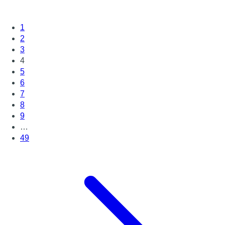
1
2
3
4
5
6
7
8
9
…
49
Page suivante