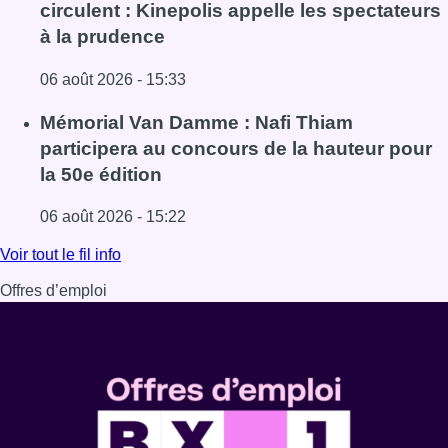
circulent : Kinepolis appelle les spectateurs
à la prudence
06 août 2026 - 15:33
Lire l'article De faux billets pour “L’Odyssée” en IMAX cir
Mémorial Van Damme : Nafi Thiam
participera au concours de la hauteur pour
la 50e édition
06 août 2026 - 15:22
Lire l'article Mémorial Van Damme : Nafi Thiam participer
Voir tout le fil info
Offres d’emploi