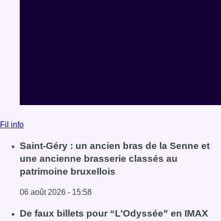
Fil info
Saint-Géry : un ancien bras de la Senne et
une ancienne brasserie classés au
patrimoine bruxellois
06 août 2026 - 15:58
Lire l'article Saint-Géry : un ancien bras de la Senne et 
De faux billets pour “L’Odyssée” en IMAX