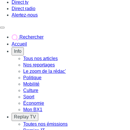
Direct tv
Direct radio
Alertez-nous
Déclencher le menu
Rechercher
Accueil
Info
Tous nos articles
Nos reportages
Le zoom de la rédac'
Politique
Mobilité
Culture
Sport
Économie
Mon BX1
Replay TV
Toutes nos émissions