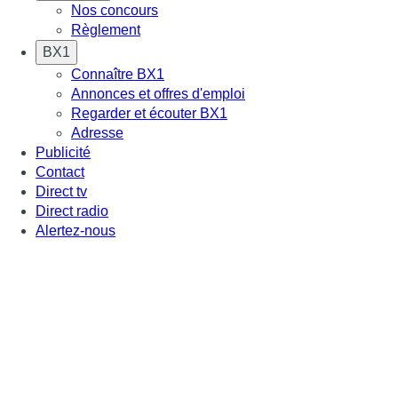
Nos concours
Règlement
BX1
Connaître BX1
Annonces et offres d'emploi
Regarder et écouter BX1
Adresse
Publicité
Contact
Direct tv
Direct radio
Alertez-nous