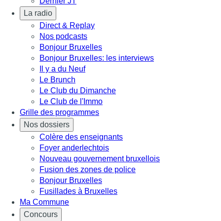
Dernier JT
La radio
Direct & Replay
Nos podcasts
Bonjour Bruxelles
Bonjour Bruxelles: les interviews
Il y a du Neuf
Le Brunch
Le Club du Dimanche
Le Club de l'Immo
Grille des programmes
Nos dossiers
Colère des enseignants
Foyer anderlechtois
Nouveau gouvernement bruxellois
Fusion des zones de police
Bonjour Bruxelles
Fusillades à Bruxelles
Ma Commune
Concours