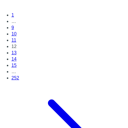
1
…
9
10
11
12
13
14
15
…
252
Page suivante