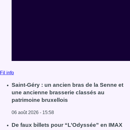
Fil info
Saint-Géry : un ancien bras de la Senne et
une ancienne brasserie classés au
patrimoine bruxellois
06 août 2026 - 15:58
Lire l'article Saint-Géry : un ancien bras de la Senne et 
De faux billets pour “L’Odyssée” en IMAX