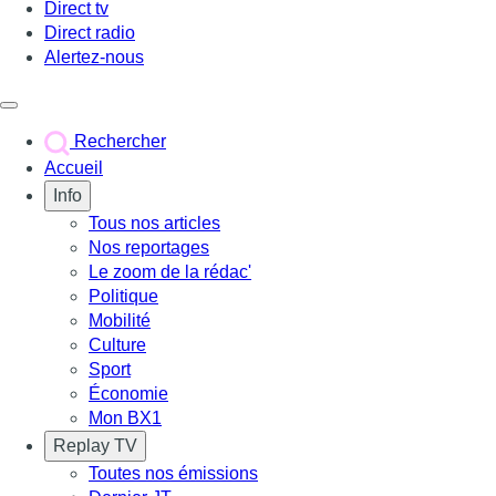
Direct tv
Direct radio
Alertez-nous
Déclencher le menu
Rechercher
Accueil
Info
Tous nos articles
Nos reportages
Le zoom de la rédac'
Politique
Mobilité
Culture
Sport
Économie
Mon BX1
Replay TV
Toutes nos émissions