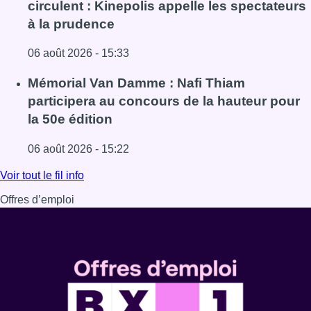
circulent : Kinepolis appelle les spectateurs
à la prudence
06 août 2026 - 15:33
Lire l'article De faux billets pour “L’Odyssée” en IMAX cir
Mémorial Van Damme : Nafi Thiam
participera au concours de la hauteur pour
la 50e édition
06 août 2026 - 15:22
Lire l'article Mémorial Van Damme : Nafi Thiam participer
Voir tout le fil info
Offres d’emploi