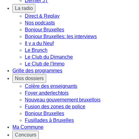
Dernier JT
La radio
Direct & Replay
Nos podcasts
Bonjour Bruxelles
Bonjour Bruxelles: les interviews
Il y a du Neuf
Le Brunch
Le Club du Dimanche
Le Club de l'Immo
Grille des programmes
Nos dossiers
Colère des enseignants
Foyer anderlechtois
Nouveau gouvernement bruxellois
Fusion des zones de police
Bonjour Bruxelles
Fusillades à Bruxelles
Ma Commune
Concours