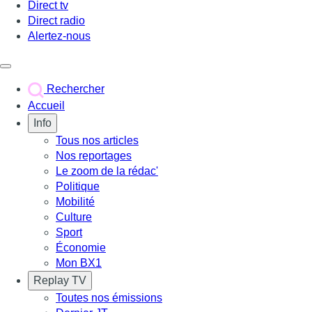
Direct tv
Direct radio
Alertez-nous
Déclencher le menu
Rechercher
Accueil
Info
Tous nos articles
Nos reportages
Le zoom de la rédac'
Politique
Mobilité
Culture
Sport
Économie
Mon BX1
Replay TV
Toutes nos émissions