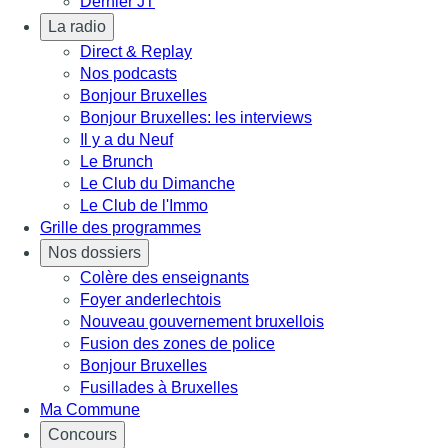
Dernier JT
La radio
Direct & Replay
Nos podcasts
Bonjour Bruxelles
Bonjour Bruxelles: les interviews
Il y a du Neuf
Le Brunch
Le Club du Dimanche
Le Club de l'Immo
Grille des programmes
Nos dossiers
Colère des enseignants
Foyer anderlechtois
Nouveau gouvernement bruxellois
Fusion des zones de police
Bonjour Bruxelles
Fusillades à Bruxelles
Ma Commune
Concours