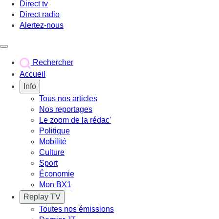
Direct tv
Direct radio
Alertez-nous
Déclencher le menu
Rechercher
Accueil
Info
Tous nos articles
Nos reportages
Le zoom de la rédac'
Politique
Mobilité
Culture
Sport
Économie
Mon BX1
Replay TV
Toutes nos émissions