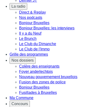
Dernier JT
La radio
Direct & Replay
Nos podcasts
Bonjour Bruxelles
Bonjour Bruxelles: les interviews
Il y a du Neuf
Le Brunch
Le Club du Dimanche
Le Club de l'Immo
Grille des programmes
Nos dossiers
Colère des enseignants
Foyer anderlechtois
Nouveau gouvernement bruxellois
Fusion des zones de police
Bonjour Bruxelles
Fusillades à Bruxelles
Ma Commune
Concours