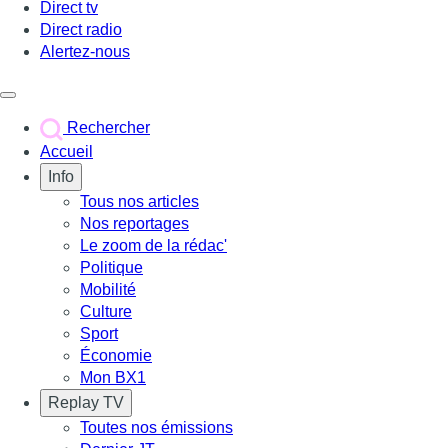
Direct tv
Direct radio
Alertez-nous
Déclencher le menu
Rechercher
Accueil
Info
Tous nos articles
Nos reportages
Le zoom de la rédac'
Politique
Mobilité
Culture
Sport
Économie
Mon BX1
Replay TV
Toutes nos émissions