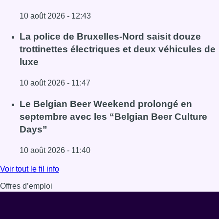
10 août 2026 - 12:43
Lire l'article Le Hub Humanitaire de Bruxelles ferme deux
La police de Bruxelles-Nord saisit douze
trottinettes électriques et deux véhicules de
luxe
10 août 2026 - 11:47
Lire l'article La police de Bruxelles-Nord saisit douze trot
Le Belgian Beer Weekend prolongé en
septembre avec les “Belgian Beer Culture
Days”
10 août 2026 - 11:40
Lire l'article Le Belgian Beer Weekend prolongé en septe
Voir tout le fil info
Offres d’emploi