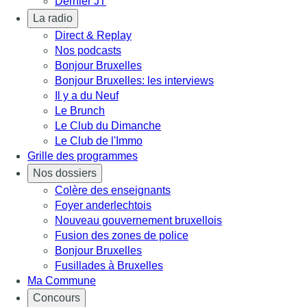
Dernier JT
La radio
Direct & Replay
Nos podcasts
Bonjour Bruxelles
Bonjour Bruxelles: les interviews
Il y a du Neuf
Le Brunch
Le Club du Dimanche
Le Club de l'Immo
Grille des programmes
Nos dossiers
Colère des enseignants
Foyer anderlechtois
Nouveau gouvernement bruxellois
Fusion des zones de police
Bonjour Bruxelles
Fusillades à Bruxelles
Ma Commune
Concours