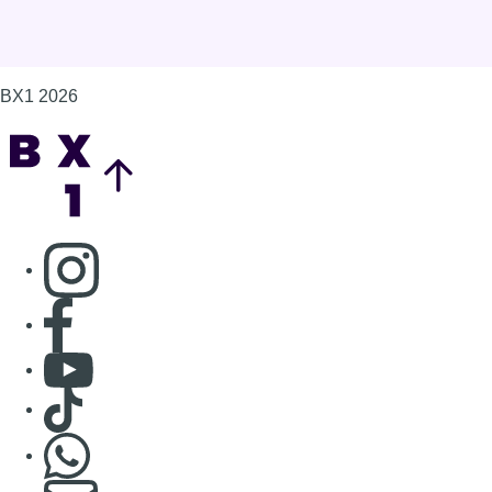
BX1 2026
Back to top
Consulter page Instagram
Consulter page Facebook
Consulter Youtube
Consulter TikTok
Nous rejoindre sur Whatsapp
S'abonner à notre newsletter