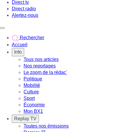
Direct tv
Direct radio
Alertez-nous
Déclencher le menu
Rechercher
Accueil
Info
Tous nos articles
Nos reportages
Le zoom de la rédac'
Politique
Mobilité
Culture
Sport
Économie
Mon BX1
Replay TV
Toutes nos émissions