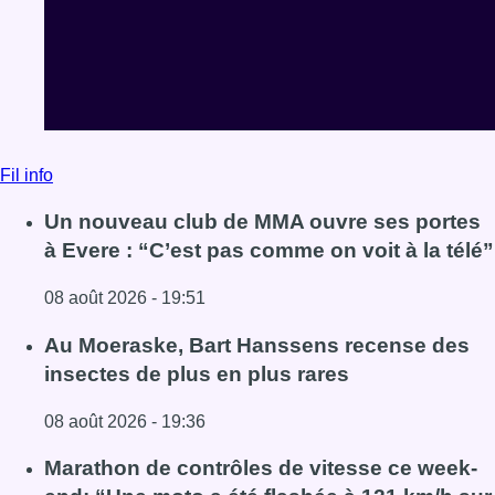
Fil info
Un nouveau club de MMA ouvre ses portes
à Evere : “C’est pas comme on voit à la télé”
08 août 2026 - 19:51
Lire l'article Un nouveau club de MMA ouvre ses portes à E
Au Moeraske, Bart Hanssens recense des
insectes de plus en plus rares
08 août 2026 - 19:36
Lire l'article Au Moeraske, Bart Hanssens recense des ins
Marathon de contrôles de vitesse ce week-