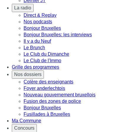
Dernier JT
La radio
Direct & Replay
Nos podcasts
Bonjour Bruxelles
Bonjour Bruxelles: les interviews
Il y a du Neuf
Le Brunch
Le Club du Dimanche
Le Club de l'Immo
Grille des programmes
Nos dossiers
Colère des enseignants
Foyer anderlechtois
Nouveau gouvernement bruxellois
Fusion des zones de police
Bonjour Bruxelles
Fusillades à Bruxelles
Ma Commune
Concours