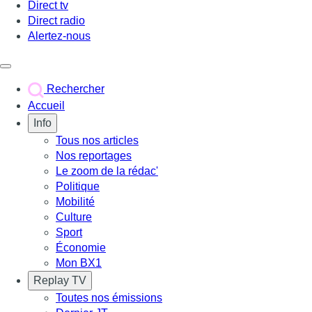
Direct tv
Direct radio
Alertez-nous
Déclencher le menu
Rechercher
Accueil
Info
Tous nos articles
Nos reportages
Le zoom de la rédac'
Politique
Mobilité
Culture
Sport
Économie
Mon BX1
Replay TV
Toutes nos émissions