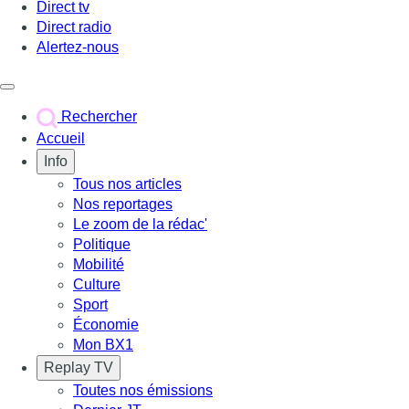
Direct tv
Direct radio
Alertez-nous
Déclencher le menu
Rechercher
Accueil
Info
Tous nos articles
Nos reportages
Le zoom de la rédac'
Politique
Mobilité
Culture
Sport
Économie
Mon BX1
Replay TV
Toutes nos émissions