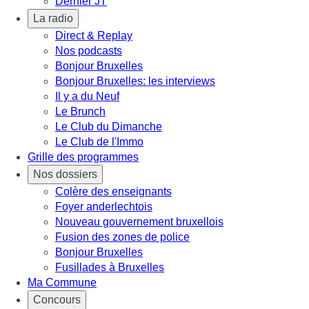
Dernier JT
La radio
Direct & Replay
Nos podcasts
Bonjour Bruxelles
Bonjour Bruxelles: les interviews
Il y a du Neuf
Le Brunch
Le Club du Dimanche
Le Club de l'Immo
Grille des programmes
Nos dossiers
Colère des enseignants
Foyer anderlechtois
Nouveau gouvernement bruxellois
Fusion des zones de police
Bonjour Bruxelles
Fusillades à Bruxelles
Ma Commune
Concours