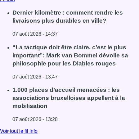
Dernier kilomètre : comment rendre les
livraisons plus durables en ville?
07 août 2026 - 14:37
Lire l'article Dernier kilomètre : comment rendre les livrai
“La tactique doit être claire, c’est le plus
important”: Mark van Bommel dévoile sa
philosophie pour les Diables rouges
07 août 2026 - 13:47
Lire l'article “La tactique doit être claire, c’est le plus 
1.000 places d’accueil menacées : les
associations bruxelloises appellent à la
mobilisation
07 août 2026 - 13:28
Lire l'article 1.000 places d’accueil menacées : les associ
Voir tout le fil info