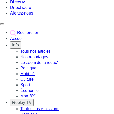
Direct tv
Direct radio
Alertez-nous
Déclencher le menu
Rechercher
Accueil
Info
Tous nos articles
Nos reportages
Le zoom de la rédac'
Politique
Mobilité
Culture
Sport
Économie
Mon BX1
Replay TV
Toutes nos émissions