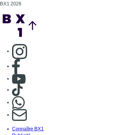
BX1 2026
Back to top
Consulter page Instagram
Consulter page Facebook
Consulter Youtube
Consulter TikTok
Nous rejoindre sur Whatsapp
S'abonner à notre newsletter
Connaître BX1