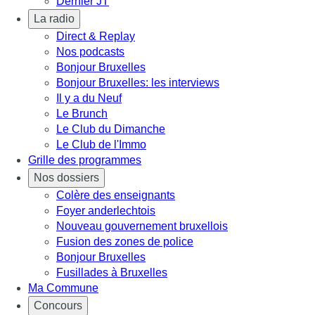
Dernier JT
La radio
Direct & Replay
Nos podcasts
Bonjour Bruxelles
Bonjour Bruxelles: les interviews
Il y a du Neuf
Le Brunch
Le Club du Dimanche
Le Club de l'Immo
Grille des programmes
Nos dossiers
Colère des enseignants
Foyer anderlechtois
Nouveau gouvernement bruxellois
Fusion des zones de police
Bonjour Bruxelles
Fusillades à Bruxelles
Ma Commune
Concours