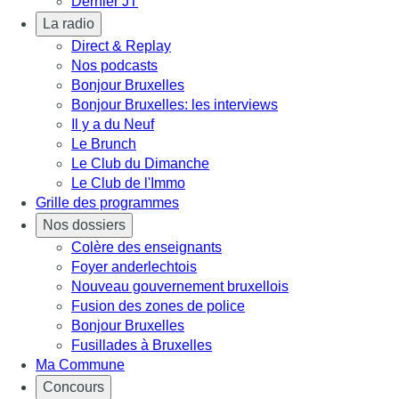
Dernier JT
La radio
Direct & Replay
Nos podcasts
Bonjour Bruxelles
Bonjour Bruxelles: les interviews
Il y a du Neuf
Le Brunch
Le Club du Dimanche
Le Club de l'Immo
Grille des programmes
Nos dossiers
Colère des enseignants
Foyer anderlechtois
Nouveau gouvernement bruxellois
Fusion des zones de police
Bonjour Bruxelles
Fusillades à Bruxelles
Ma Commune
Concours