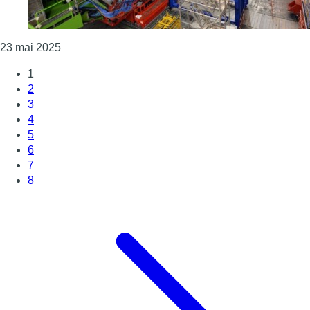
Consulter l'article "Des universitaires de l’ULB et
23 mai 2025
1
2
3
4
5
6
7
8
Page suivante