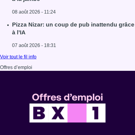
08 août 2026 - 11:24
Lire l'article Coups de feu sur fond de “rivalité amoureus
Pizza Nizar: un coup de pub inattendu grâce
à l’IA
07 août 2026 - 18:31
Lire l'article Pizza Nizar: un coup de pub inattendu grâce à
Voir tout le fil info
Offres d’emploi