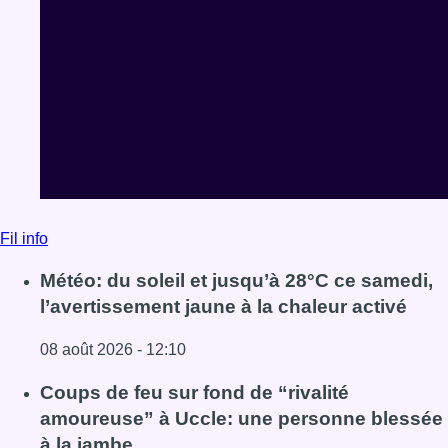
Fil info
Météo: du soleil et jusqu’à 28°C ce samedi,
l’avertissement jaune à la chaleur activé
08 août 2026 - 12:10
Lire l'article Météo: du soleil et jusqu’à 28°C ce samedi, l
Coups de feu sur fond de “rivalité
amoureuse” à Uccle: une personne blessée
à la jambe