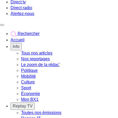
Direct tv
Direct radio
Alertez-nous
Déclencher le menu
Rechercher
Accueil
Info
Tous nos articles
Nos reportages
Le zoom de la rédac'
Politique
Mobilité
Culture
Sport
Économie
Mon BX1
Replay TV
Toutes nos émissions