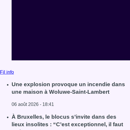
Fil info
Une explosion provoque un incendie dans
une maison à Woluwe-Saint-Lambert
06 août 2026 - 18:41
Lire l'article Une explosion provoque un incendie dans 
À Bruxelles, le blocus s’invite dans des
lieux insolites : “C’est exceptionnel, il faut