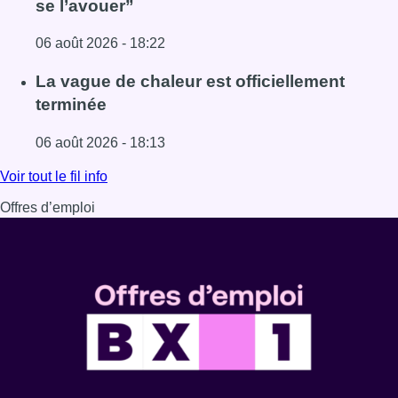
se l’avouer”
06 août 2026 - 18:22
Lire l'article À Bruxelles, le blocus s’invite dans des lieux i
La vague de chaleur est officiellement
terminée
06 août 2026 - 18:13
Lire l'article La vague de chaleur est officiellement termin
Voir tout le fil info
Offres d’emploi