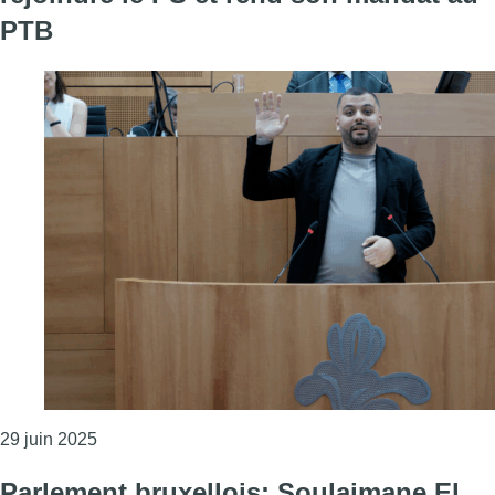
PTB
Consulter l'article "Soulaimane El Mokadem renon
29 juin 2025
Parlement bruxellois: Soulaimane El