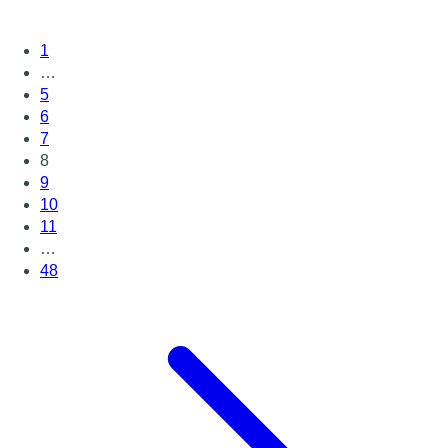
1
…
5
6
7
8
9
10
11
…
48
Page suivante