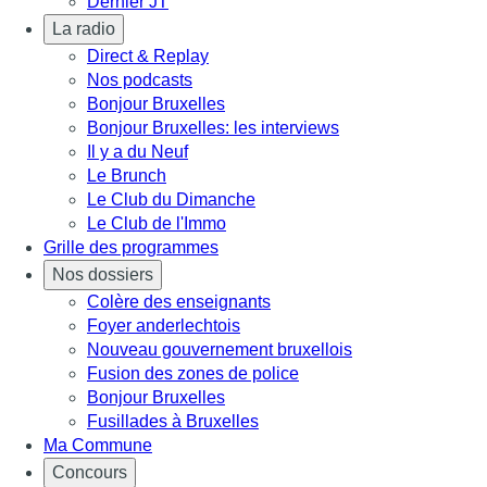
Dernier JT
La radio
Direct & Replay
Nos podcasts
Bonjour Bruxelles
Bonjour Bruxelles: les interviews
Il y a du Neuf
Le Brunch
Le Club du Dimanche
Le Club de l'Immo
Grille des programmes
Nos dossiers
Colère des enseignants
Foyer anderlechtois
Nouveau gouvernement bruxellois
Fusion des zones de police
Bonjour Bruxelles
Fusillades à Bruxelles
Ma Commune
Concours