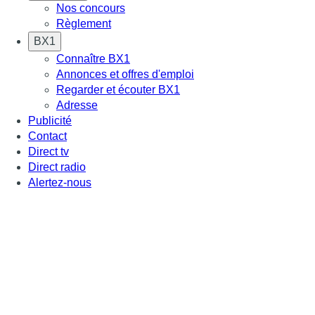
Nos concours
Règlement
BX1
Connaître BX1
Annonces et offres d'emploi
Regarder et écouter BX1
Adresse
Publicité
Contact
Direct tv
Direct radio
Alertez-nous