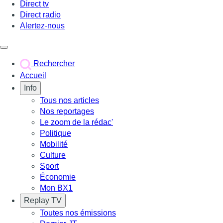
Direct tv
Direct radio
Alertez-nous
Déclencher le menu
Rechercher
Accueil
Info
Tous nos articles
Nos reportages
Le zoom de la rédac'
Politique
Mobilité
Culture
Sport
Économie
Mon BX1
Replay TV
Toutes nos émissions