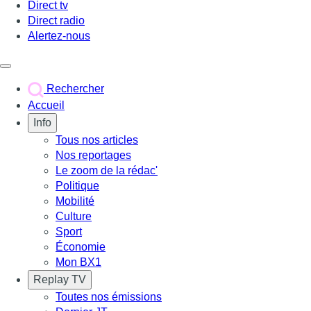
Direct tv
Direct radio
Alertez-nous
Déclencher le menu
Rechercher
Accueil
Info
Tous nos articles
Nos reportages
Le zoom de la rédac'
Politique
Mobilité
Culture
Sport
Économie
Mon BX1
Replay TV
Toutes nos émissions