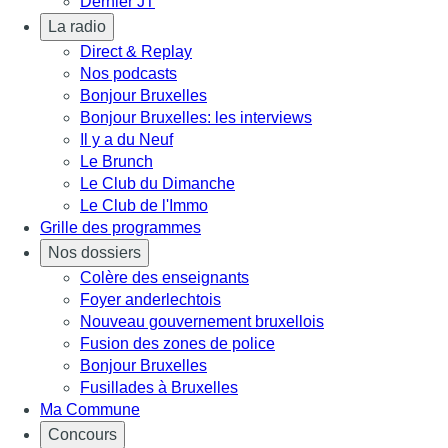
Dernier JT
La radio
Direct & Replay
Nos podcasts
Bonjour Bruxelles
Bonjour Bruxelles: les interviews
Il y a du Neuf
Le Brunch
Le Club du Dimanche
Le Club de l'Immo
Grille des programmes
Nos dossiers
Colère des enseignants
Foyer anderlechtois
Nouveau gouvernement bruxellois
Fusion des zones de police
Bonjour Bruxelles
Fusillades à Bruxelles
Ma Commune
Concours