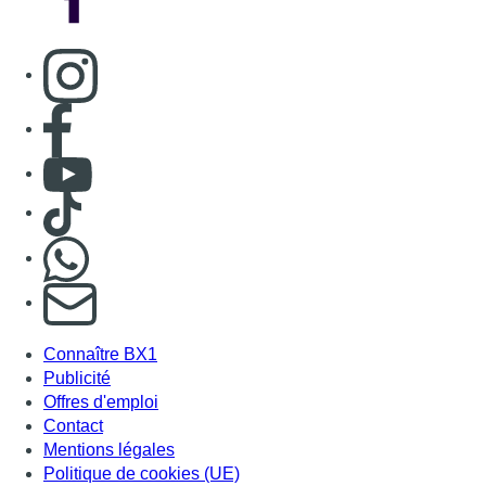
Consulter page Instagram
Consulter page Facebook
Consulter Youtube
Consulter TikTok
Nous rejoindre sur Whatsapp
S'abonner à notre newsletter
Connaître BX1
Publicité
Offres d'emploi
Contact
Mentions légales
Politique de cookies (UE)