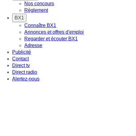
Nos concours
Règlement
BX1
Connaître BX1
Annonces et offres d'emploi
Regarder et écouter BX1
Adresse
Publicité
Contact
Direct tv
Direct radio
Alertez-nous