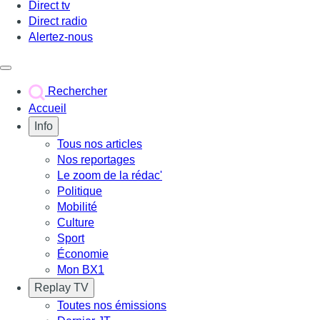
Direct tv
Direct radio
Alertez-nous
Déclencher le menu
Rechercher
Accueil
Info
Tous nos articles
Nos reportages
Le zoom de la rédac'
Politique
Mobilité
Culture
Sport
Économie
Mon BX1
Replay TV
Toutes nos émissions