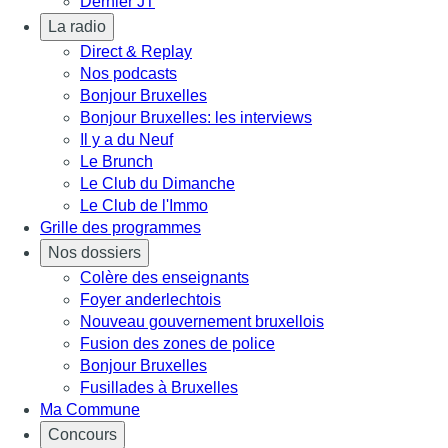
Dernier JT
La radio
Direct & Replay
Nos podcasts
Bonjour Bruxelles
Bonjour Bruxelles: les interviews
Il y a du Neuf
Le Brunch
Le Club du Dimanche
Le Club de l'Immo
Grille des programmes
Nos dossiers
Colère des enseignants
Foyer anderlechtois
Nouveau gouvernement bruxellois
Fusion des zones de police
Bonjour Bruxelles
Fusillades à Bruxelles
Ma Commune
Concours