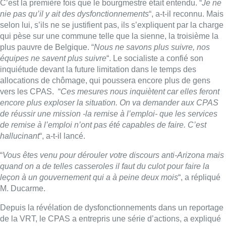
C’est la première fois que le bourgmestre était entendu. “
Je ne
nie pas qu’il y ait des dysfonctionnements
“, a-t-il reconnu. Mais
selon lui, s’ils ne se justifient pas, ils s’expliquent par la charge
qui pèse sur une commune telle que la sienne, la troisième la
plus pauvre de Belgique. “
Nous ne savons plus suivre, nos
équipes ne savent plus suivre
“. Le socialiste a confié son
inquiétude devant la future limitation dans le temps des
allocations de chômage, qui poussera encore plus de gens
vers les CPAS. “
Ces mesures nous inquiètent car elles feront
encore plus exploser la situation. On va demander aux CPAS
de réussir une mission -la remise à l’emploi- que les services
de remise à l’emploi n’ont pas été capables de faire. C’est
hallucinant
“, a-t-il lancé.
“
Vous êtes venu pour dérouler votre discours anti-Arizona mais
quand on a de telles casseroles il faut du culot pour faire la
leçon à un gouvernement qui a à peine deux mois
“, a répliqué
M. Ducarme.
Depuis la révélation de dysfonctionnements dans un reportage
de la VRT, le CPAS a entrepris une série d’actions, a expliqué