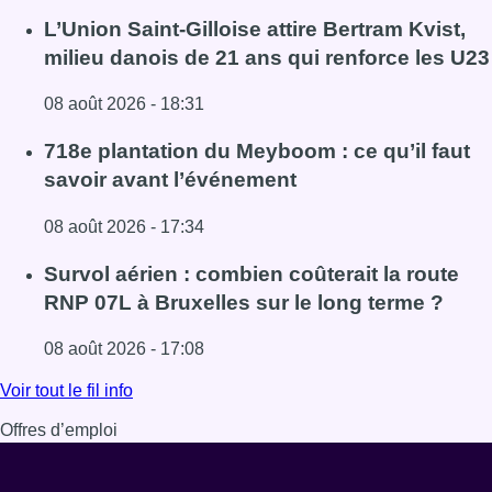
L’Union Saint-Gilloise attire Bertram Kvist,
milieu danois de 21 ans qui renforce les U23
08 août 2026 - 18:31
Lire l'article L’Union Saint-Gilloise attire Bertram Kvist, 
718e plantation du Meyboom : ce qu’il faut
savoir avant l’événement
08 août 2026 - 17:34
Lire l'article 718e plantation du Meyboom : ce qu’il faut s
Survol aérien : combien coûterait la route
RNP 07L à Bruxelles sur le long terme ?
08 août 2026 - 17:08
Lire l'article Survol aérien : combien coûterait la route R
Voir tout le fil info
Offres d’emploi