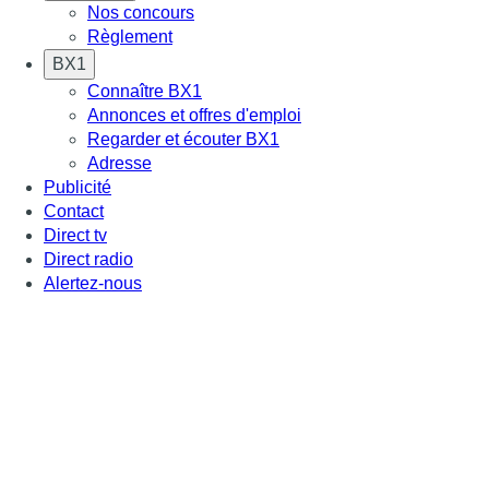
Nos concours
Règlement
BX1
Connaître BX1
Annonces et offres d'emploi
Regarder et écouter BX1
Adresse
Publicité
Contact
Direct tv
Direct radio
Alertez-nous