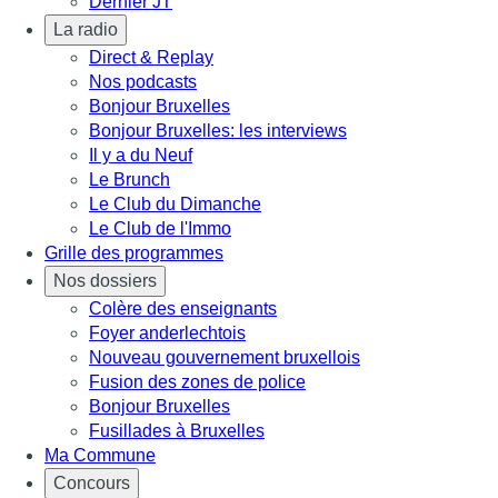
Dernier JT
La radio
Direct & Replay
Nos podcasts
Bonjour Bruxelles
Bonjour Bruxelles: les interviews
Il y a du Neuf
Le Brunch
Le Club du Dimanche
Le Club de l'Immo
Grille des programmes
Nos dossiers
Colère des enseignants
Foyer anderlechtois
Nouveau gouvernement bruxellois
Fusion des zones de police
Bonjour Bruxelles
Fusillades à Bruxelles
Ma Commune
Concours