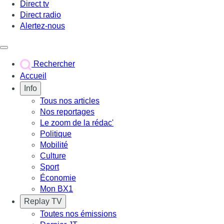
Direct tv
Direct radio
Alertez-nous
Déclencher le menu
Rechercher
Accueil
Info
Tous nos articles
Nos reportages
Le zoom de la rédac'
Politique
Mobilité
Culture
Sport
Économie
Mon BX1
Replay TV
Toutes nos émissions