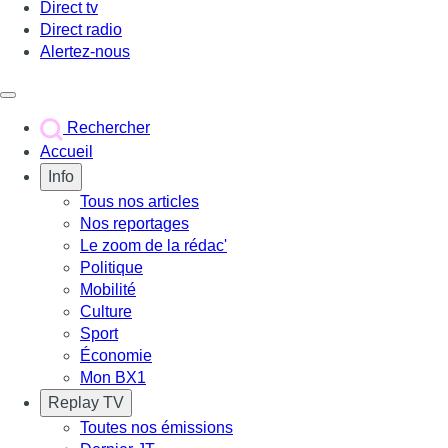
Direct tv
Direct radio
Alertez-nous
Déclencher le menu
Rechercher
Accueil
Info
Tous nos articles
Nos reportages
Le zoom de la rédac'
Politique
Mobilité
Culture
Sport
Économie
Mon BX1
Replay TV
Toutes nos émissions