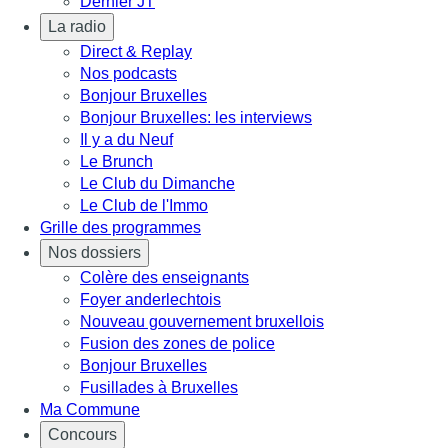
Dernier JT
La radio
Direct & Replay
Nos podcasts
Bonjour Bruxelles
Bonjour Bruxelles: les interviews
Il y a du Neuf
Le Brunch
Le Club du Dimanche
Le Club de l'Immo
Grille des programmes
Nos dossiers
Colère des enseignants
Foyer anderlechtois
Nouveau gouvernement bruxellois
Fusion des zones de police
Bonjour Bruxelles
Fusillades à Bruxelles
Ma Commune
Concours