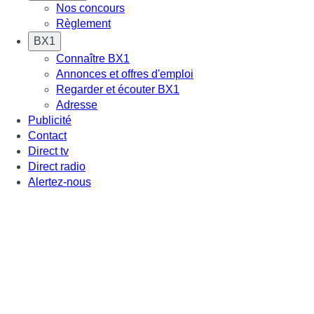
Nos concours
Règlement
BX1
Connaître BX1
Annonces et offres d'emploi
Regarder et écouter BX1
Adresse
Publicité
Contact
Direct tv
Direct radio
Alertez-nous