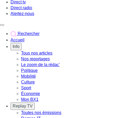
Direct tv
Direct radio
Alertez-nous
Déclencher le menu
Rechercher
Accueil
Info
Tous nos articles
Nos reportages
Le zoom de la rédac'
Politique
Mobilité
Culture
Sport
Économie
Mon BX1
Replay TV
Toutes nos émissions