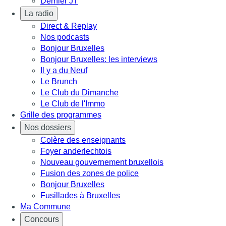
Dernier JT
La radio
Direct & Replay
Nos podcasts
Bonjour Bruxelles
Bonjour Bruxelles: les interviews
Il y a du Neuf
Le Brunch
Le Club du Dimanche
Le Club de l'Immo
Grille des programmes
Nos dossiers
Colère des enseignants
Foyer anderlechtois
Nouveau gouvernement bruxellois
Fusion des zones de police
Bonjour Bruxelles
Fusillades à Bruxelles
Ma Commune
Concours