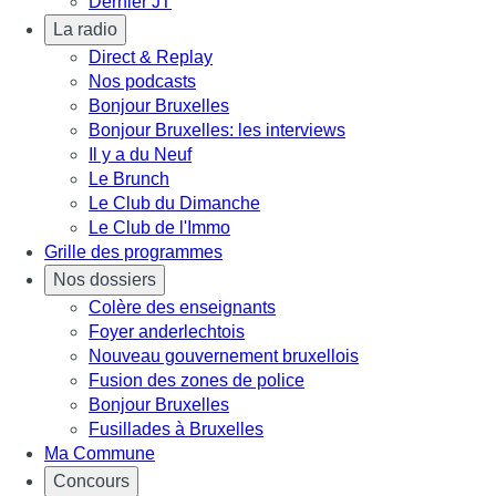
Dernier JT
La radio
Direct & Replay
Nos podcasts
Bonjour Bruxelles
Bonjour Bruxelles: les interviews
Il y a du Neuf
Le Brunch
Le Club du Dimanche
Le Club de l'Immo
Grille des programmes
Nos dossiers
Colère des enseignants
Foyer anderlechtois
Nouveau gouvernement bruxellois
Fusion des zones de police
Bonjour Bruxelles
Fusillades à Bruxelles
Ma Commune
Concours