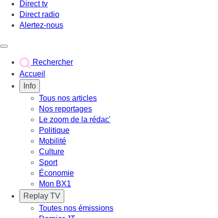
Direct tv
Direct radio
Alertez-nous
Déclencher le menu
Rechercher
Accueil
Info
Tous nos articles
Nos reportages
Le zoom de la rédac'
Politique
Mobilité
Culture
Sport
Économie
Mon BX1
Replay TV
Toutes nos émissions