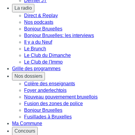
Dernier JT
La radio
Direct & Replay
Nos podcasts
Bonjour Bruxelles
Bonjour Bruxelles: les interviews
Il y a du Neuf
Le Brunch
Le Club du Dimanche
Le Club de l'Immo
Grille des programmes
Nos dossiers
Colère des enseignants
Foyer anderlechtois
Nouveau gouvernement bruxellois
Fusion des zones de police
Bonjour Bruxelles
Fusillades à Bruxelles
Ma Commune
Concours