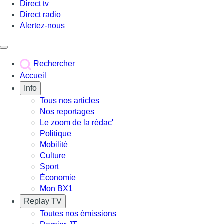
Direct tv
Direct radio
Alertez-nous
Déclencher le menu
Rechercher
Accueil
Info
Tous nos articles
Nos reportages
Le zoom de la rédac'
Politique
Mobilité
Culture
Sport
Économie
Mon BX1
Replay TV
Toutes nos émissions