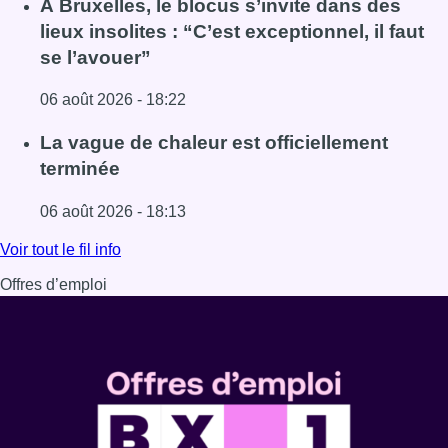
À Bruxelles, le blocus s’invite dans des
lieux insolites : “C’est exceptionnel, il faut
se l’avouer”
06 août 2026 - 18:22
Lire l'article À Bruxelles, le blocus s’invite dans des lieux i
La vague de chaleur est officiellement
terminée
06 août 2026 - 18:13
Lire l'article La vague de chaleur est officiellement termin
Voir tout le fil info
Offres d’emploi