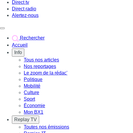
Direct tv
Direct radio
Alertez-nous
Déclencher le menu
Rechercher
Accueil
Info
Tous nos articles
Nos reportages
Le zoom de la rédac'
Politique
Mobilité
Culture
Sport
Économie
Mon BX1
Replay TV
Toutes nos émissions