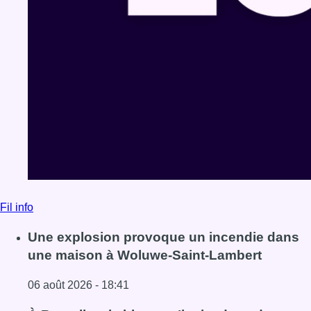
Fil info
Une explosion provoque un incendie dans
une maison à Woluwe-Saint-Lambert
06 août 2026 - 18:41
Lire l'article Une explosion provoque un incendie dans 