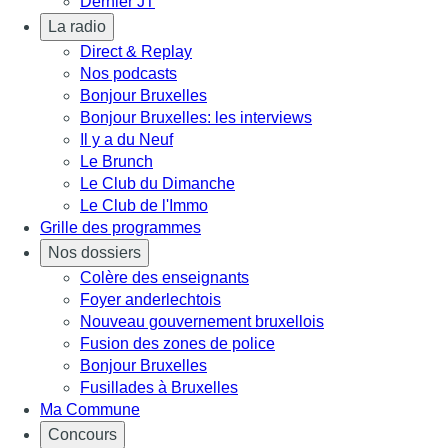
Dernier JT
La radio
Direct & Replay
Nos podcasts
Bonjour Bruxelles
Bonjour Bruxelles: les interviews
Il y a du Neuf
Le Brunch
Le Club du Dimanche
Le Club de l'Immo
Grille des programmes
Nos dossiers
Colère des enseignants
Foyer anderlechtois
Nouveau gouvernement bruxellois
Fusion des zones de police
Bonjour Bruxelles
Fusillades à Bruxelles
Ma Commune
Concours