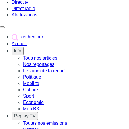
Direct tv
Direct radio
Alertez-nous
Déclencher le menu
Rechercher
Accueil
Info
Tous nos articles
Nos reportages
Le zoom de la rédac'
Politique
Mobilité
Culture
Sport
Économie
Mon BX1
Replay TV
Toutes nos émissions