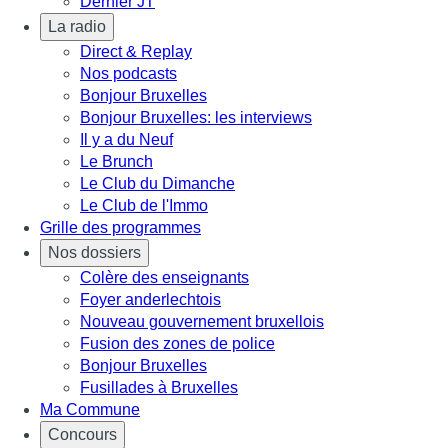
Dernier JT
La radio
Direct & Replay
Nos podcasts
Bonjour Bruxelles
Bonjour Bruxelles: les interviews
Il y a du Neuf
Le Brunch
Le Club du Dimanche
Le Club de l'Immo
Grille des programmes
Nos dossiers
Colère des enseignants
Foyer anderlechtois
Nouveau gouvernement bruxellois
Fusion des zones de police
Bonjour Bruxelles
Fusillades à Bruxelles
Ma Commune
Concours