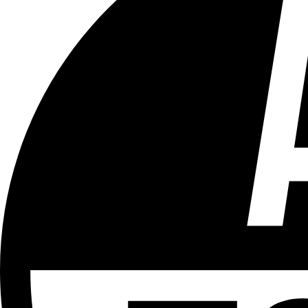
Tous les âges
Aucun contenu préjudiciable.
Plus d'explications sur ce classement
ÉMISSION
Vivre Ici - Le 22h30
Partager l'émission
Facebook
Twitter
WhatsApp
Share