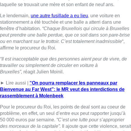
laquelle se trouvait une mère et son enfant de neuf ans.
Le lendemain,
une autre fusillade a eu lieu
, une voiture en
stationnement a été touchée et une balle a atterri dans une
fenêtre d’habitation.
“Chaque Bruxellois qui circule à Bruxelles
peut prendre une balle perdue, que ce soit dans son pare-brise
ou en marchant sur le trottoir. C’est totalement inadmissible
“,
affirme le procureur du Roi.
“Il est inacceptable que des personnes aient peur de vivre, de
travailler ou simplement de circuler en voiture à
Bruxelles”,
réagit Julien Moinil.
► Lire aussi |
“On pourra remplacer les panneaux par
Bienvenue au Far West”: le MR veut des interdictions de
rassemblement à Molenbeek
Pour le procureur du Roi, les points de deal sont au coeur de
problème, en effet, un seul d’entre eux peut rapporter jusqu’à
50 000 euros par semaine.
“C’est une lutte pour s’approprier
des morceaux de la capitale”.
Il ajoute que cette violence, serait