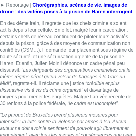
► Reportage |
Chorégraphies, scènes de vie, images de
drone : des vidéos prises à la prison de Haren interrogent
En deuxième frein, il regrette que les chefs criminels soient
actifs depuis leur cellule. En effet, malgré leur incarcération,
certains chefs de réseau continuent de piloter leurs activités
depuis la prison, grâce à des moyens de communication non
contrôlés (GSM…). Il demande leur placement sous régime de
haute sécurité, et une sécurisation urgente de la prison de
Haren. Et enfin, Julien Moinil dénonce un cadre pénal peu
dissuasif.
“Les dirigeants des organisations criminelles ont le
même régime pénal qu’un voleur de bagages à la Gare du
Midi”
, regrette-t-il. Il réclame une justice
“crédible et plus
dissuasive vis à vis du crime organisé”
et davantage de
moyens pour mener les enquêtes. Malgré l’arrivée récente de
30 renforts à la police fédérale,
“le cadre est incomplet”.
“Le parquet de Bruxelles prend plusieurs mesures pour
intensifier la lutte contre la violence par armes à feu. Aucun
auteur ne doit avoir le sentiment de pouvoir agir librement et
impunément, avec tous les risques et conséquences que cela