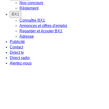
Nos concours
Règlement
BX1
Connaître BX1
Annonces et offres d'emploi
Regarder et écouter BX1
Adresse
Publicité
Contact
Direct tv
Direct radio
Alertez-nous