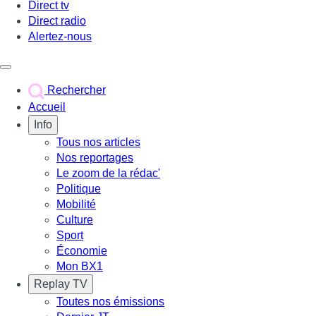
Direct tv
Direct radio
Alertez-nous
Déclencher le menu
Rechercher
Accueil
Info
Tous nos articles
Nos reportages
Le zoom de la rédac'
Politique
Mobilité
Culture
Sport
Économie
Mon BX1
Replay TV
Toutes nos émissions