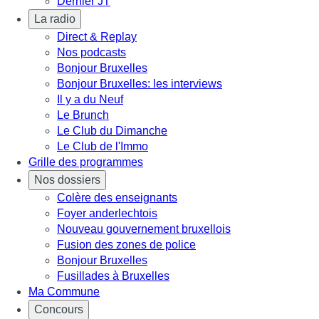
Dernier JT
La radio
Direct & Replay
Nos podcasts
Bonjour Bruxelles
Bonjour Bruxelles: les interviews
Il y a du Neuf
Le Brunch
Le Club du Dimanche
Le Club de l'Immo
Grille des programmes
Nos dossiers
Colère des enseignants
Foyer anderlechtois
Nouveau gouvernement bruxellois
Fusion des zones de police
Bonjour Bruxelles
Fusillades à Bruxelles
Ma Commune
Concours