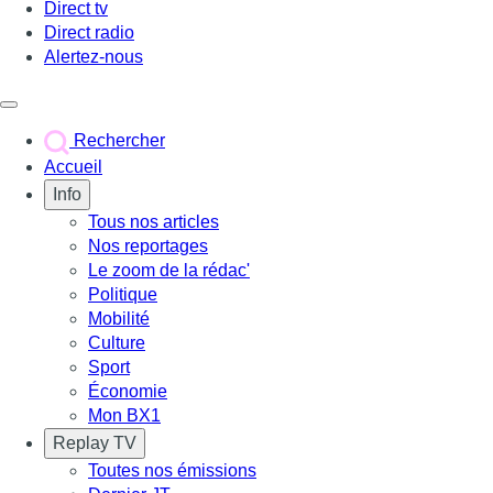
Direct tv
Direct radio
Alertez-nous
Déclencher le menu
Rechercher
Accueil
Info
Tous nos articles
Nos reportages
Le zoom de la rédac'
Politique
Mobilité
Culture
Sport
Économie
Mon BX1
Replay TV
Toutes nos émissions