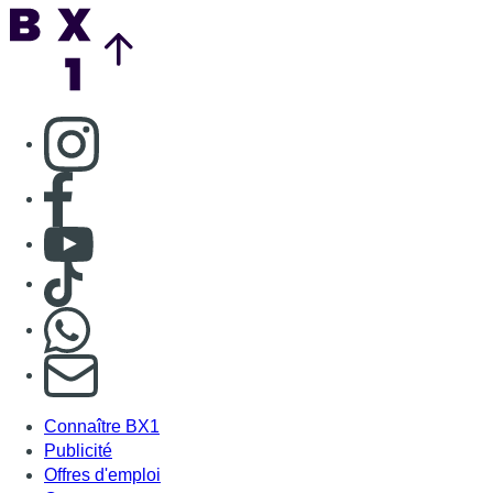
Back to top
Consulter page Instagram
Consulter page Facebook
Consulter Youtube
Consulter TikTok
Nous rejoindre sur Whatsapp
S'abonner à notre newsletter
Connaître BX1
Publicité
Offres d'emploi