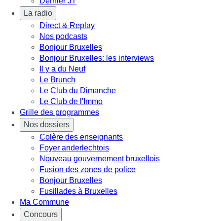
Dernier JT
La radio
Direct & Replay
Nos podcasts
Bonjour Bruxelles
Bonjour Bruxelles: les interviews
Il y a du Neuf
Le Brunch
Le Club du Dimanche
Le Club de l'Immo
Grille des programmes
Nos dossiers
Colère des enseignants
Foyer anderlechtois
Nouveau gouvernement bruxellois
Fusion des zones de police
Bonjour Bruxelles
Fusillades à Bruxelles
Ma Commune
Concours