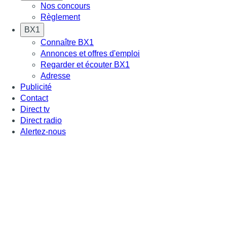
Nos concours
Règlement
BX1
Connaître BX1
Annonces et offres d'emploi
Regarder et écouter BX1
Adresse
Publicité
Contact
Direct tv
Direct radio
Alertez-nous