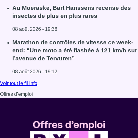
Lire l'article Un nouveau club de MMA ouvre ses portes à E
Au Moeraske, Bart Hanssens recense des
insectes de plus en plus rares
08 août 2026 - 19:36
Lire l'article Au Moeraske, Bart Hanssens recense des ins
Marathon de contrôles de vitesse ce week-
end: “Une moto a été flashée à 121 km/h sur
l’avenue de Tervuren”
08 août 2026 - 19:12
Lire l'article Marathon de contrôles de vitesse ce week-e
Voir tout le fil info
Offres d’emploi