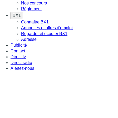
Nos concours
Règlement
BX1
Connaître BX1
Annonces et offres d'emploi
Regarder et écouter BX1
Adresse
Publicité
Contact
Direct tv
Direct radio
Alertez-nous