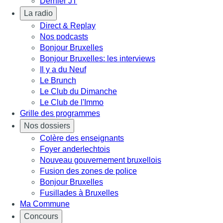
Dernier JT
La radio
Direct & Replay
Nos podcasts
Bonjour Bruxelles
Bonjour Bruxelles: les interviews
Il y a du Neuf
Le Brunch
Le Club du Dimanche
Le Club de l'Immo
Grille des programmes
Nos dossiers
Colère des enseignants
Foyer anderlechtois
Nouveau gouvernement bruxellois
Fusion des zones de police
Bonjour Bruxelles
Fusillades à Bruxelles
Ma Commune
Concours