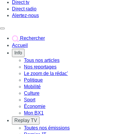
Direct tv
Direct radio
Alertez-nous
Déclencher le menu
Rechercher
Accueil
Info
Tous nos articles
Nos reportages
Le zoom de la rédac'
Politique
Mobilité
Culture
Sport
Économie
Mon BX1
Replay TV
Toutes nos émissions