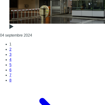
Consulter l'article "Audi Brussels : le perso
04 septembre 2024
1
2
3
4
5
6
7
8
Page suivante