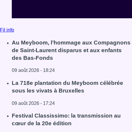
Fil info
Au Meyboom, l’hommage aux Compagnons
de Saint-Laurent disparus et aux enfants
des Bas-Fonds
09 août 2026 - 18:24
Lire l'article Au Meyboom, l’hommage aux Compagnons de
La 718e plantation du Meyboom célébrée
sous les vivats à Bruxelles
09 août 2026 - 17:24
Lire l'article La 718e plantation du Meyboom célébrée sous
Festival Classissimo: la transmission au
cœur de la 20e édition