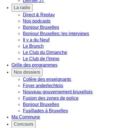
Dernier JT
La radio
Direct & Replay
Nos podcasts
Bonjour Bruxelles
Bonjour Bruxelles: les interviews
Il y a du Neuf
Le Brunch
Le Club du Dimanche
Le Club de l'Immo
Grille des programmes
Nos dossiers
Colère des enseignants
Foyer anderlechtois
Nouveau gouvernement bruxellois
Fusion des zones de police
Bonjour Bruxelles
Fusillades à Bruxelles
Ma Commune
Concours