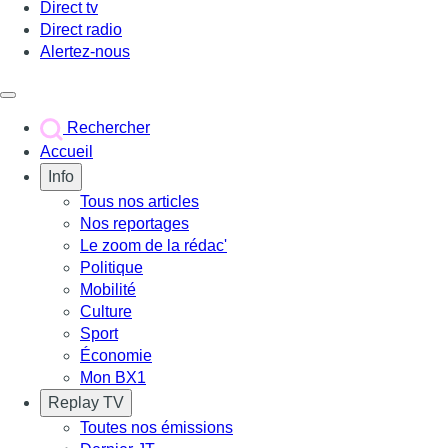
Direct tv
Direct radio
Alertez-nous
Déclencher le menu
Rechercher
Accueil
Info
Tous nos articles
Nos reportages
Le zoom de la rédac'
Politique
Mobilité
Culture
Sport
Économie
Mon BX1
Replay TV
Toutes nos émissions