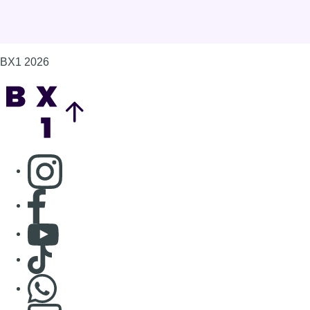
BX1 2026
Back to top
Consulter page Instagram
Consulter page Facebook
Consulter Youtube
Consulter TikTok
Nous rejoindre sur Whatsapp