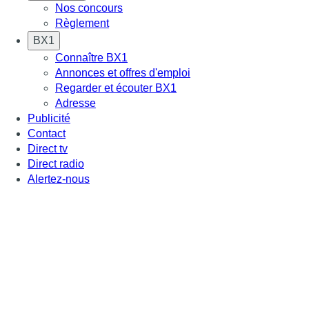
Nos concours
Règlement
BX1
Connaître BX1
Annonces et offres d'emploi
Regarder et écouter BX1
Adresse
Publicité
Contact
Direct tv
Direct radio
Alertez-nous