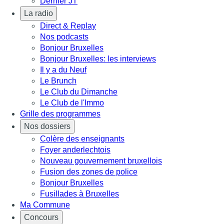
Dernier JT
La radio
Direct & Replay
Nos podcasts
Bonjour Bruxelles
Bonjour Bruxelles: les interviews
Il y a du Neuf
Le Brunch
Le Club du Dimanche
Le Club de l'Immo
Grille des programmes
Nos dossiers
Colère des enseignants
Foyer anderlechtois
Nouveau gouvernement bruxellois
Fusion des zones de police
Bonjour Bruxelles
Fusillades à Bruxelles
Ma Commune
Concours