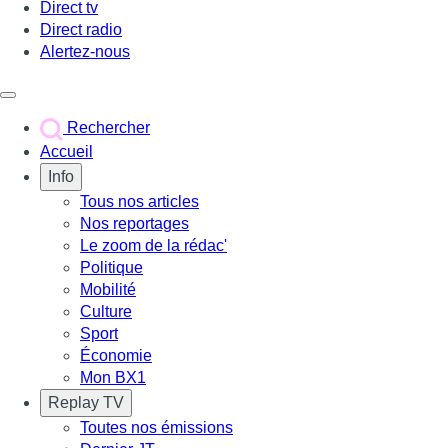
Direct tv
Direct radio
Alertez-nous
Déclencher le menu
Rechercher
Accueil
Info
Tous nos articles
Nos reportages
Le zoom de la rédac'
Politique
Mobilité
Culture
Sport
Économie
Mon BX1
Replay TV
Toutes nos émissions