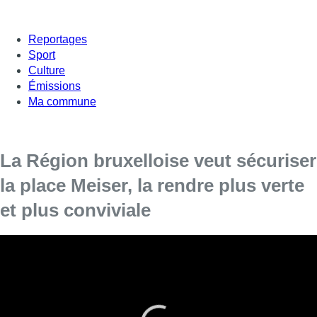
Reportages
Sport
Culture
Émissions
Ma commune
La Région bruxelloise veut sécuriser
la place Meiser, la rendre plus verte
et plus conviviale
A Schaerbeek, la place Meiser, vaste rond-point
dédié aux voitures, devrait, à termes, être
complètement reliftée. La Région bruxelloise a
déposé une demande de permis d’urbanisme.