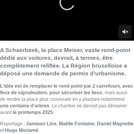
L’idée est de remplacer le rond-point par 2 carrefours, avec
feux de signalisation, pour sécuriser les lieux
, mais aussi
de rendre la place plus conviviale en y plantant notamment
une centaine d’arbres
. Le chantier ne devrait pas démarrer
avant
le printemps 2025
.
Reportage :
Jamison Lins
,
Maëlle Fontaine
,
Daniel Magnette
et
Hugo Moriamé
.
Lire aussi :
À Bruxelles, le blocus s’invite dans
des lieux insolites : “C’est
exceptionnel, il faut se l’avouer”