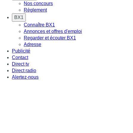
Nos concours
Règlement
BX1
Connaître BX1
Annonces et offres d'emploi
Regarder et écouter BX1
Adresse
Publicité
Contact
Direct tv
Direct radio
Alertez-nous