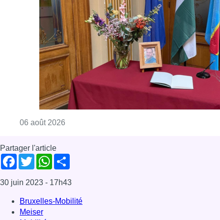
Partager l'article
Facebook
Twitter
WhatsApp
Share
30 juin 2023
- 17h43
Bruxelles-Mobilité
Meiser
Mobilité
Place Meiser
Sécurité routière
végétalisation
Verdurisation
News
Schaerbeek
Offres d’emploi