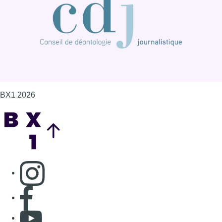
Consulter page Instagram
Consulter page Facebook
Consulter Youtube
Consulter TikTok
Nous rejoindre sur Whatsapp
S'abonner à notre newsletter
Connaître BX1
Publicité
Offres d'emploi
Contact
Mentions légales
Politique de cookies (UE)