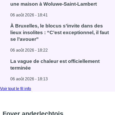
une maison à Woluwe-Saint-Lambert
06 août 2026 - 18:41
Lire l'article Une explosion provoque un incendie dans 
À Bruxelles, le blocus s’invite dans des
lieux insolites : “C’est exceptionnel, il faut
se l’avouer”
06 août 2026 - 18:22
Lire l'article À Bruxelles, le blocus s’invite dans des lieux i
La vague de chaleur est officiellement
terminée
06 août 2026 - 18:13
Lire l'article La vague de chaleur est officiellement termin
Voir tout le fil info
Foyer anderlechtois