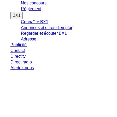
Nos concours
Règlement
BX1
Connaître BX1
Annonces et offres d'emploi
Regarder et écouter BX1
Adresse
Publicité
Contact
Direct tv
Direct radio
Alertez-nous