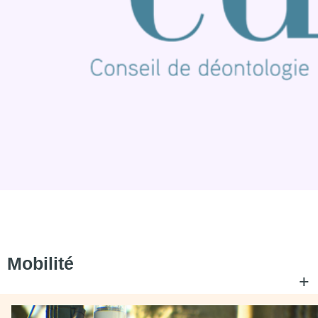
Mobilité
+
C