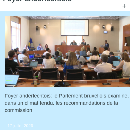
+
C
Foyer anderlechtois: le Parlement bruxellois examine,
dans un climat tendu, les recommandations de la
commission
Consulter l'article "Foyer anderlechtois: le 
17 juillet 2026