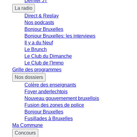
Dernier JT
La radio
Direct & Replay
Nos podcasts
Bonjour Bruxelles
Bonjour Bruxelles: les interviews
Il y a du Neuf
Le Brunch
Le Club du Dimanche
Le Club de l'Immo
Grille des programmes
Nos dossiers
Colère des enseignants
Foyer anderlechtois
Nouveau gouvernement bruxellois
Fusion des zones de police
Bonjour Bruxelles
Fusillades à Bruxelles
Ma Commune
Concours