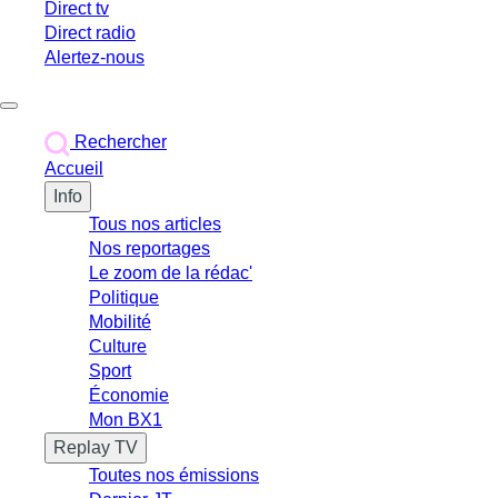
Direct tv
Direct radio
Alertez-nous
Déclencher le menu
Rechercher
Accueil
Info
Tous nos articles
Nos reportages
Le zoom de la rédac'
Politique
Mobilité
Culture
Sport
Économie
Mon BX1
Replay TV
Toutes nos émissions