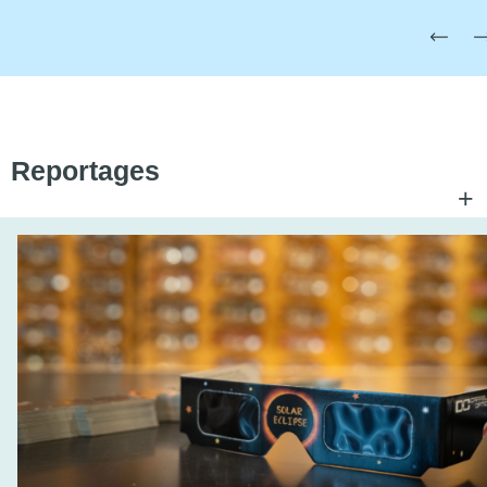
Reportages
+
C