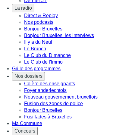
Dernier JT
La radio
Direct & Replay
Nos podcasts
Bonjour Bruxelles
Bonjour Bruxelles: les interviews
Il y a du Neuf
Le Brunch
Le Club du Dimanche
Le Club de l'Immo
Grille des programmes
Nos dossiers
Colère des enseignants
Foyer anderlechtois
Nouveau gouvernement bruxellois
Fusion des zones de police
Bonjour Bruxelles
Fusillades à Bruxelles
Ma Commune
Concours