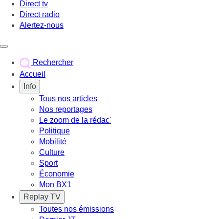
Direct tv
Direct radio
Alertez-nous
Déclencher le menu
Rechercher
Accueil
Info
Tous nos articles
Nos reportages
Le zoom de la rédac'
Politique
Mobilité
Culture
Sport
Économie
Mon BX1
Replay TV
Toutes nos émissions