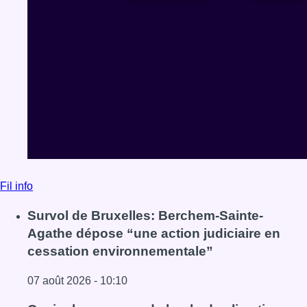
Fil info
Survol de Bruxelles: Berchem-Sainte-
Agathe dépose “une action judiciaire en
cessation environnementale”
07 août 2026 - 10:10
Lire l'article Survol de Bruxelles: Berchem-Sainte-Agathe