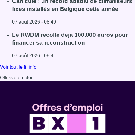
Canicule : un record absolu de climatiseurs
fixes installés en Belgique cette année
07 août 2026 - 08:49
Lire l'article Canicule : un record absolu de climatiseurs f
Le RWDM récolte déjà 100.000 euros pour
financer sa reconstruction
07 août 2026 - 08:41
Lire l'article Le RWDM récolte déjà 100.000 euros pour fi
Voir tout le fil info
Offres d’emploi