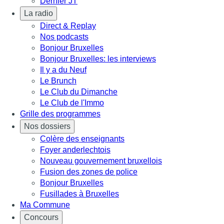
Dernier JT
La radio
Direct & Replay
Nos podcasts
Bonjour Bruxelles
Bonjour Bruxelles: les interviews
Il y a du Neuf
Le Brunch
Le Club du Dimanche
Le Club de l'Immo
Grille des programmes
Nos dossiers
Colère des enseignants
Foyer anderlechtois
Nouveau gouvernement bruxellois
Fusion des zones de police
Bonjour Bruxelles
Fusillades à Bruxelles
Ma Commune
Concours