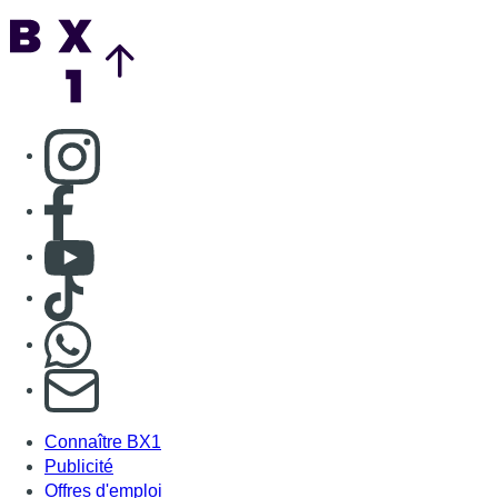
Back to top
Consulter page Instagram
Consulter page Facebook
Consulter Youtube
Consulter TikTok
Nous rejoindre sur Whatsapp
S'abonner à notre newsletter
Connaître BX1
Publicité
Offres d'emploi