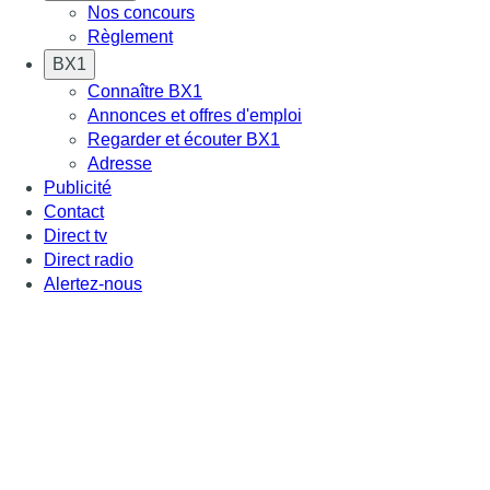
Nos concours
Règlement
BX1
Connaître BX1
Annonces et offres d'emploi
Regarder et écouter BX1
Adresse
Publicité
Contact
Direct tv
Direct radio
Alertez-nous