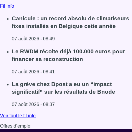
Fil info
Canicule : un record absolu de climatiseurs
fixes installés en Belgique cette année
07 août 2026 - 08:49
Lire l'article Canicule : un record absolu de climatiseurs f
Le RWDM récolte déjà 100.000 euros pour
financer sa reconstruction
07 août 2026 - 08:41
Lire l'article Le RWDM récolte déjà 100.000 euros pour fi
La grève chez Bpost a eu un “impact
significatif” sur les résultats de Bnode
07 août 2026 - 08:37
Lire l'article La grève chez Bpost a eu un “impact significa
Voir tout le fil info
Offres d’emploi