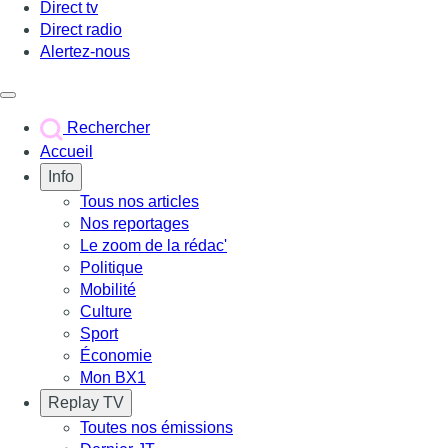
Direct tv
Direct radio
Alertez-nous
Déclencher le menu
Rechercher
Accueil
Info
Tous nos articles
Nos reportages
Le zoom de la rédac'
Politique
Mobilité
Culture
Sport
Économie
Mon BX1
Replay TV
Toutes nos émissions