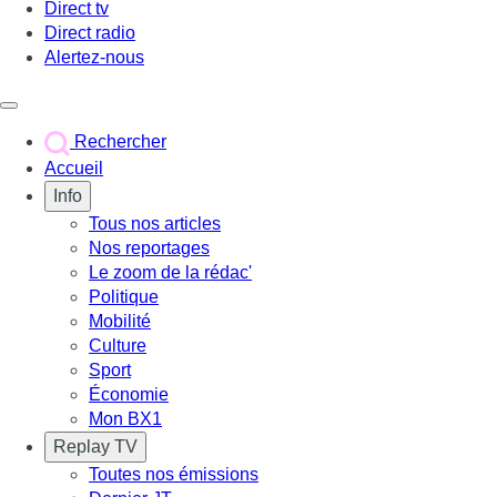
Direct tv
Direct radio
Alertez-nous
Déclencher le menu
Rechercher
Accueil
Info
Tous nos articles
Nos reportages
Le zoom de la rédac'
Politique
Mobilité
Culture
Sport
Économie
Mon BX1
Replay TV
Toutes nos émissions