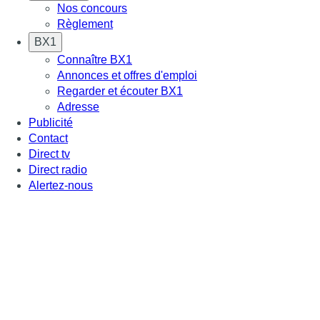
Nos concours
Règlement
BX1
Connaître BX1
Annonces et offres d'emploi
Regarder et écouter BX1
Adresse
Publicité
Contact
Direct tv
Direct radio
Alertez-nous