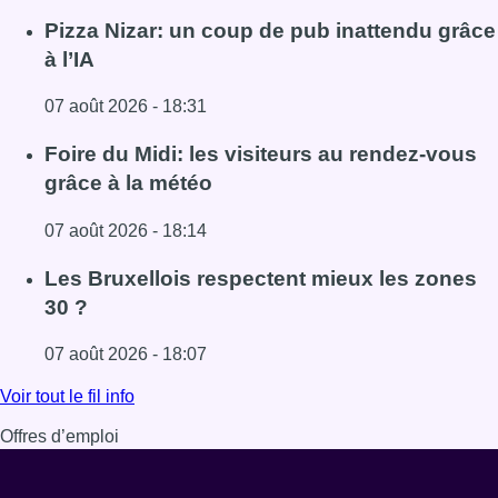
Pizza Nizar: un coup de pub inattendu grâce
à l’IA
07 août 2026 - 18:31
Lire l'article Pizza Nizar: un coup de pub inattendu grâce à
Foire du Midi: les visiteurs au rendez-vous
grâce à la météo
07 août 2026 - 18:14
Lire l'article Foire du Midi: les visiteurs au rendez-vous g
Les Bruxellois respectent mieux les zones
30 ?
07 août 2026 - 18:07
Lire l'article Les Bruxellois respectent mieux les zones 30
Voir tout le fil info
Offres d’emploi