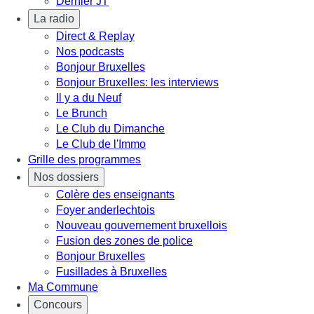
Dernier JT
La radio
Direct & Replay
Nos podcasts
Bonjour Bruxelles
Bonjour Bruxelles: les interviews
Il y a du Neuf
Le Brunch
Le Club du Dimanche
Le Club de l'Immo
Grille des programmes
Nos dossiers
Colère des enseignants
Foyer anderlechtois
Nouveau gouvernement bruxellois
Fusion des zones de police
Bonjour Bruxelles
Fusillades à Bruxelles
Ma Commune
Concours