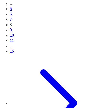
…
5
6
7
8
9
10
11
…
15
Page suivante