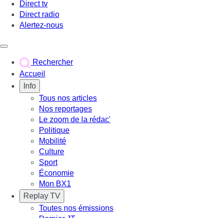
Direct tv
Direct radio
Alertez-nous
Déclencher le menu
Rechercher
Accueil
Info
Tous nos articles
Nos reportages
Le zoom de la rédac'
Politique
Mobilité
Culture
Sport
Économie
Mon BX1
Replay TV
Toutes nos émissions