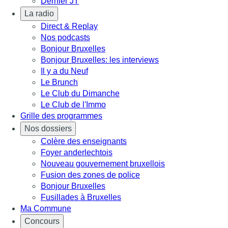
Dernier JT
La radio
Direct & Replay
Nos podcasts
Bonjour Bruxelles
Bonjour Bruxelles: les interviews
Il y a du Neuf
Le Brunch
Le Club du Dimanche
Le Club de l'Immo
Grille des programmes
Nos dossiers
Colère des enseignants
Foyer anderlechtois
Nouveau gouvernement bruxellois
Fusion des zones de police
Bonjour Bruxelles
Fusillades à Bruxelles
Ma Commune
Concours