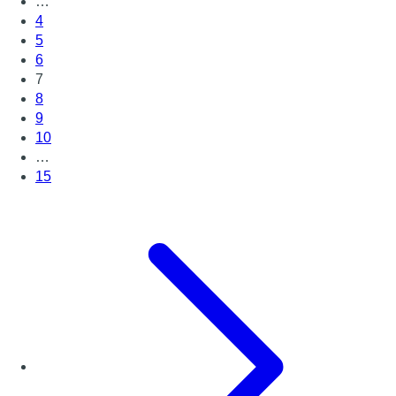
…
4
5
6
7
8
9
10
…
15
Page suivante