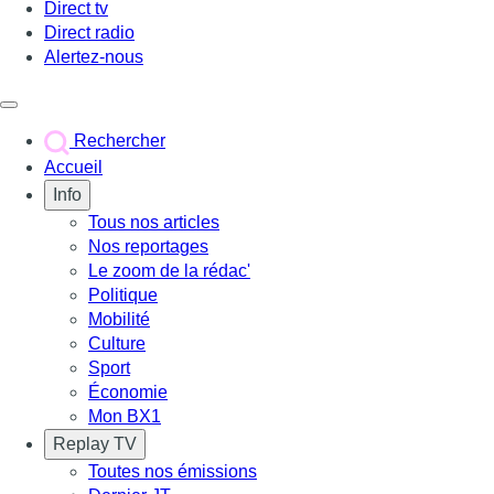
Direct tv
Direct radio
Alertez-nous
Déclencher le menu
Rechercher
Accueil
Info
Tous nos articles
Nos reportages
Le zoom de la rédac'
Politique
Mobilité
Culture
Sport
Économie
Mon BX1
Replay TV
Toutes nos émissions