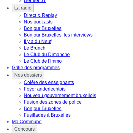
Dernier JT
La radio
Direct & Replay
Nos podcasts
Bonjour Bruxelles
Bonjour Bruxelles: les interviews
Il y a du Neuf
Le Brunch
Le Club du Dimanche
Le Club de l'Immo
Grille des programmes
Nos dossiers
Colère des enseignants
Foyer anderlechtois
Nouveau gouvernement bruxellois
Fusion des zones de police
Bonjour Bruxelles
Fusillades à Bruxelles
Ma Commune
Concours