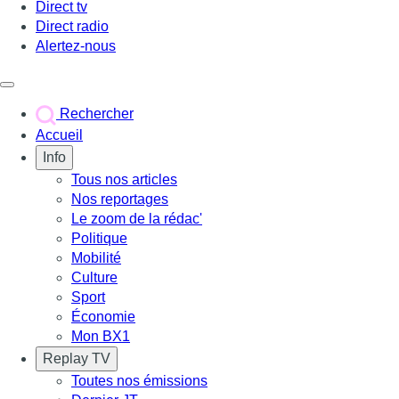
Direct tv
Direct radio
Alertez-nous
Déclencher le menu
Rechercher
Accueil
Info
Tous nos articles
Nos reportages
Le zoom de la rédac'
Politique
Mobilité
Culture
Sport
Économie
Mon BX1
Replay TV
Toutes nos émissions