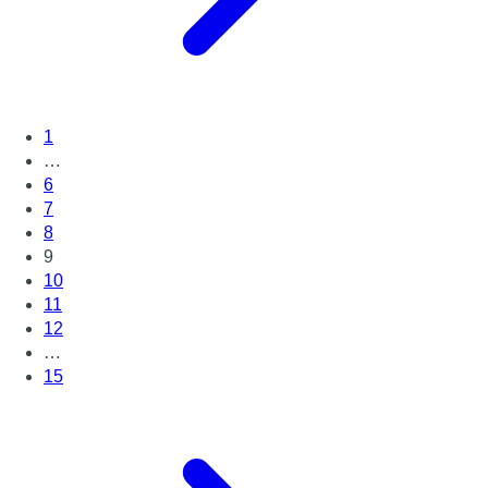
1
…
6
7
8
9
10
11
12
…
15
Page suivante