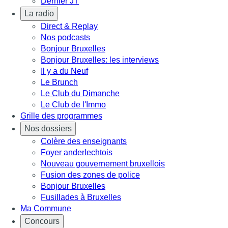
Dernier JT
La radio
Direct & Replay
Nos podcasts
Bonjour Bruxelles
Bonjour Bruxelles: les interviews
Il y a du Neuf
Le Brunch
Le Club du Dimanche
Le Club de l'Immo
Grille des programmes
Nos dossiers
Colère des enseignants
Foyer anderlechtois
Nouveau gouvernement bruxellois
Fusion des zones de police
Bonjour Bruxelles
Fusillades à Bruxelles
Ma Commune
Concours