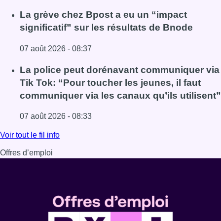
Lire l'article Le RWDM récolte déjà 100.000 euros pour fi
La grève chez Bpost a eu un “impact
significatif” sur les résultats de Bnode
07 août 2026 - 08:37
Lire l'article La grève chez Bpost a eu un “impact significa
La police peut dorénavant communiquer via
Tik Tok: “Pour toucher les jeunes, il faut
communiquer via les canaux qu’ils utilisent”
07 août 2026 - 08:33
Lire l'article La police peut dorénavant communiquer via Ti
Voir tout le fil info
Offres d’emploi