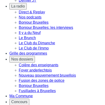
Dernier JT
La radio
Direct & Replay
Nos podcasts
Bonjour Bruxelles
Bonjour Bruxelles: les interviews
Il y a du Neuf
Le Brunch
Le Club du Dimanche
Le Club de l'Immo
Grille des programmes
Nos dossiers
Colère des enseignants
Foyer anderlechtois
Nouveau gouvernement bruxellois
Fusion des zones de police
Bonjour Bruxelles
Fusillades à Bruxelles
Ma Commune
Concours