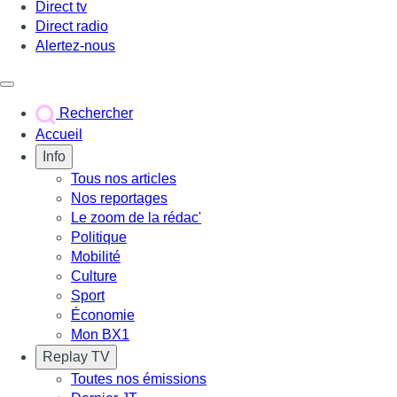
Direct tv
Direct radio
Alertez-nous
Déclencher le menu
Rechercher
Accueil
Info
Tous nos articles
Nos reportages
Le zoom de la rédac'
Politique
Mobilité
Culture
Sport
Économie
Mon BX1
Replay TV
Toutes nos émissions