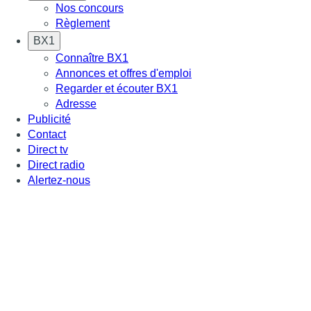
Nos concours
Règlement
BX1
Connaître BX1
Annonces et offres d'emploi
Regarder et écouter BX1
Adresse
Publicité
Contact
Direct tv
Direct radio
Alertez-nous