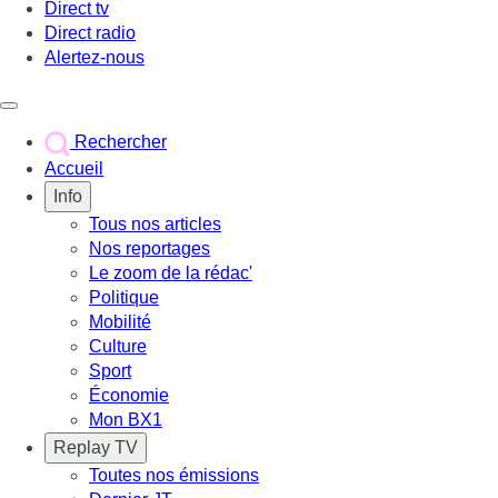
Direct tv
Direct radio
Alertez-nous
Déclencher le menu
Rechercher
Accueil
Info
Tous nos articles
Nos reportages
Le zoom de la rédac'
Politique
Mobilité
Culture
Sport
Économie
Mon BX1
Replay TV
Toutes nos émissions