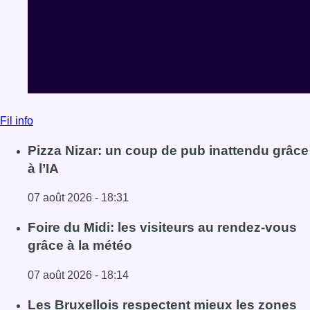
Fil info
Pizza Nizar: un coup de pub inattendu grâce
à l’IA
07 août 2026 - 18:31
Lire l'article Pizza Nizar: un coup de pub inattendu grâce à
Foire du Midi: les visiteurs au rendez-vous
grâce à la météo
07 août 2026 - 18:14
Lire l'article Foire du Midi: les visiteurs au rendez-vous g
Les Bruxellois respectent mieux les zones