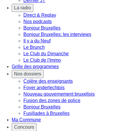
Dernier JT
La radio
Direct & Replay
Nos podcasts
Bonjour Bruxelles
Bonjour Bruxelles: les interviews
Il y a du Neuf
Le Brunch
Le Club du Dimanche
Le Club de l'Immo
Grille des programmes
Nos dossiers
Colère des enseignants
Foyer anderlechtois
Nouveau gouvernement bruxellois
Fusion des zones de police
Bonjour Bruxelles
Fusillades à Bruxelles
Ma Commune
Concours