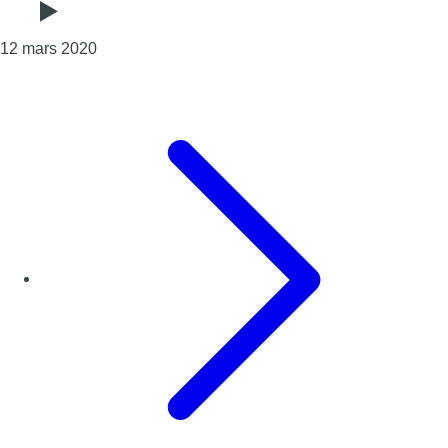
Consulter l'article "Les écoles européennes sero
12 mars 2020
Page précédente