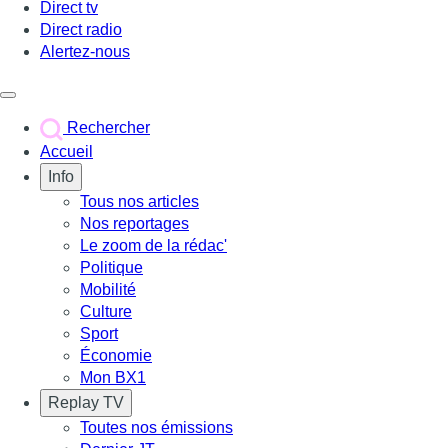
Direct tv
Direct radio
Alertez-nous
Déclencher le menu
Rechercher
Accueil
Info
Tous nos articles
Nos reportages
Le zoom de la rédac'
Politique
Mobilité
Culture
Sport
Économie
Mon BX1
Replay TV
Toutes nos émissions