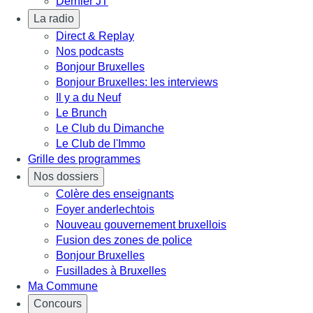
Dernier JT
La radio
Direct & Replay
Nos podcasts
Bonjour Bruxelles
Bonjour Bruxelles: les interviews
Il y a du Neuf
Le Brunch
Le Club du Dimanche
Le Club de l'Immo
Grille des programmes
Nos dossiers
Colère des enseignants
Foyer anderlechtois
Nouveau gouvernement bruxellois
Fusion des zones de police
Bonjour Bruxelles
Fusillades à Bruxelles
Ma Commune
Concours