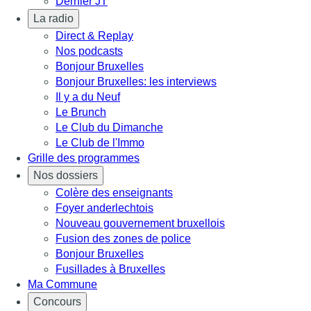
Dernier JT
La radio
Direct & Replay
Nos podcasts
Bonjour Bruxelles
Bonjour Bruxelles: les interviews
Il y a du Neuf
Le Brunch
Le Club du Dimanche
Le Club de l'Immo
Grille des programmes
Nos dossiers
Colère des enseignants
Foyer anderlechtois
Nouveau gouvernement bruxellois
Fusion des zones de police
Bonjour Bruxelles
Fusillades à Bruxelles
Ma Commune
Concours