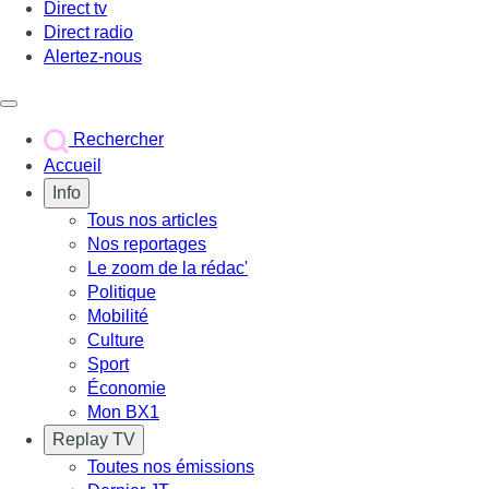
Direct tv
Direct radio
Alertez-nous
Déclencher le menu
Rechercher
Accueil
Info
Tous nos articles
Nos reportages
Le zoom de la rédac'
Politique
Mobilité
Culture
Sport
Économie
Mon BX1
Replay TV
Toutes nos émissions