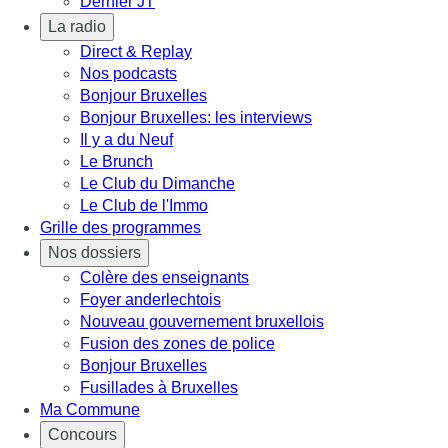
Dernier JT
La radio
Direct & Replay
Nos podcasts
Bonjour Bruxelles
Bonjour Bruxelles: les interviews
Il y a du Neuf
Le Brunch
Le Club du Dimanche
Le Club de l'Immo
Grille des programmes
Nos dossiers
Colère des enseignants
Foyer anderlechtois
Nouveau gouvernement bruxellois
Fusion des zones de police
Bonjour Bruxelles
Fusillades à Bruxelles
Ma Commune
Concours