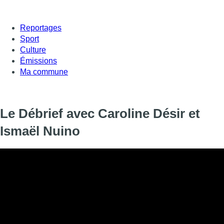
Reportages
Sport
Culture
Émissions
Ma commune
Le Débrief avec Caroline Désir et
Ismaël Nuino
Manifestations et violences policières, suspension des examen
Logement social. Michel Geyer et ses invités débriefent l’actual
Invités :
Ismaël Nuino (député fédéral – Les Engagés)