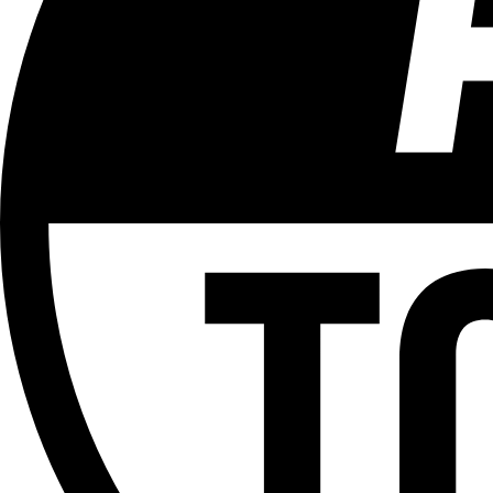
Tous les âges
Aucun contenu préjudiciable.
Plus d'explications sur ce classement
ÉMISSION
Le Débrief
Partager l'émission
Facebook
Twitter
WhatsApp
Share
Offres d’emploi