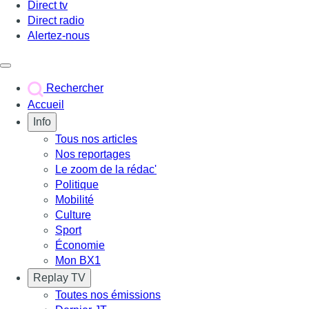
Direct tv
Direct radio
Alertez-nous
Déclencher le menu
Rechercher
Accueil
Info
Tous nos articles
Nos reportages
Le zoom de la rédac'
Politique
Mobilité
Culture
Sport
Économie
Mon BX1
Replay TV
Toutes nos émissions