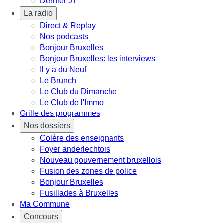
Dernier JT
La radio
Direct & Replay
Nos podcasts
Bonjour Bruxelles
Bonjour Bruxelles: les interviews
Il y a du Neuf
Le Brunch
Le Club du Dimanche
Le Club de l'Immo
Grille des programmes
Nos dossiers
Colère des enseignants
Foyer anderlechtois
Nouveau gouvernement bruxellois
Fusion des zones de police
Bonjour Bruxelles
Fusillades à Bruxelles
Ma Commune
Concours