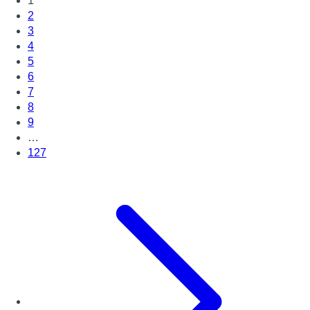
1
2
3
4
5
6
7
8
9
…
127
Page suivante