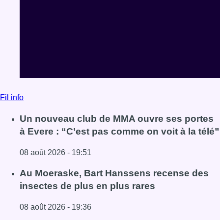
Fil info
Un nouveau club de MMA ouvre ses portes
à Evere : “C’est pas comme on voit à la télé”
08 août 2026 - 19:51
Lire l'article Un nouveau club de MMA ouvre ses portes à E
Au Moeraske, Bart Hanssens recense des
insectes de plus en plus rares
08 août 2026 - 19:36