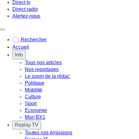
Direct tv
Direct radio
Alertez-nous
Déclencher le menu
Rechercher
Accueil
Info
Tous nos articles
Nos reportages
Le zoom de la rédac'
Politique
Mobilité
Culture
Sport
Économie
Mon BX1
Replay TV
Toutes nos émissions