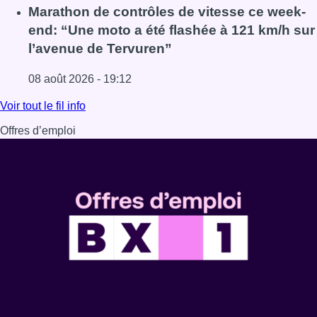
Lire l'article Au Moeraske, Bart Hanssens recense des ins
Marathon de contrôles de vitesse ce week-
end: “Une moto a été flashée à 121 km/h sur
l’avenue de Tervuren”
08 août 2026 - 19:12
Lire l'article Marathon de contrôles de vitesse ce week-e
Voir tout le fil info
Offres d’emploi