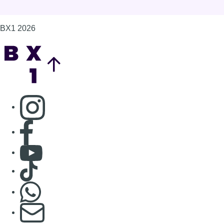
BX1 2026
Back to top
Consulter page Instagram
Consulter page Facebook
Consulter Youtube
Consulter TikTok
Nous rejoindre sur Whatsapp
S'abonner à notre newsletter