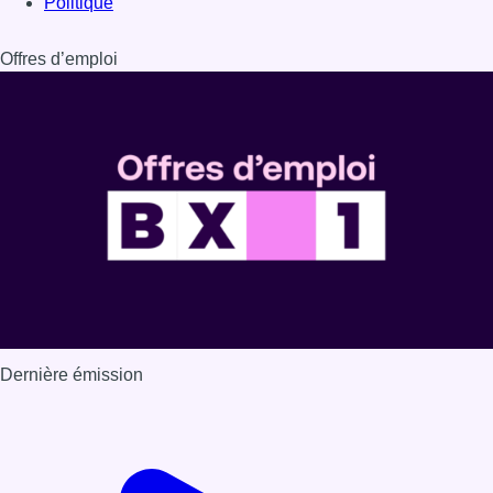
Politique
Offres d’emploi
Dernière émission
Voir nos dernières émissions