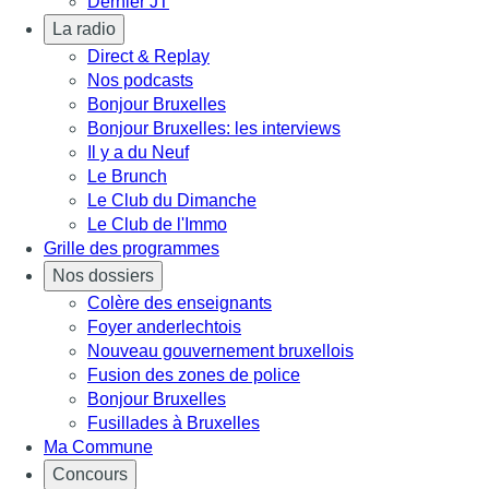
Dernier JT
La radio
Direct & Replay
Nos podcasts
Bonjour Bruxelles
Bonjour Bruxelles: les interviews
Il y a du Neuf
Le Brunch
Le Club du Dimanche
Le Club de l'Immo
Grille des programmes
Nos dossiers
Colère des enseignants
Foyer anderlechtois
Nouveau gouvernement bruxellois
Fusion des zones de police
Bonjour Bruxelles
Fusillades à Bruxelles
Ma Commune
Concours