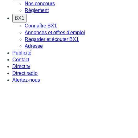
Nos concours
Règlement
BX1
Connaître BX1
Annonces et offres d'emploi
Regarder et écouter BX1
Adresse
Publicité
Contact
Direct tv
Direct radio
Alertez-nous