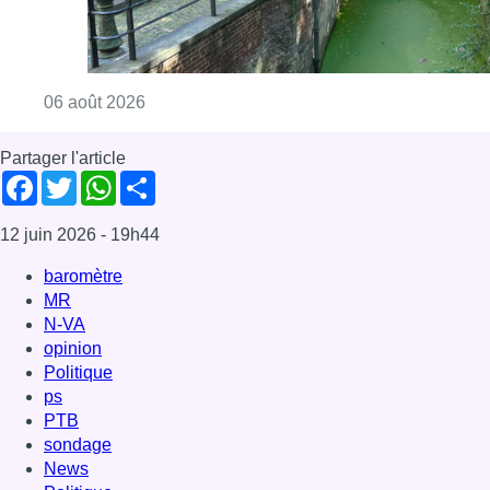
Consulter l'article "Saint-Géry : un ancien b
06 août 2026
Partager l'article
Facebook
Twitter
WhatsApp
Share
12 juin 2026
- 19h44
baromètre
MR
N-VA
opinion
Politique
ps
PTB
sondage
News