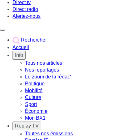
Direct tv
Direct radio
Alertez-nous
Déclencher le menu
Rechercher
Accueil
Info
Tous nos articles
Nos reportages
Le zoom de la rédac'
Politique
Mobilité
Culture
Sport
Économie
Mon BX1
Replay TV
Toutes nos émissions