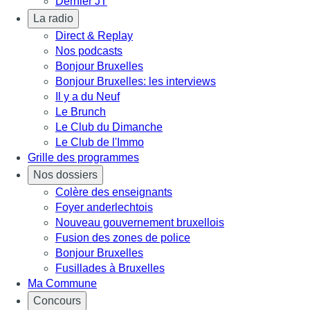
Dernier JT
La radio
Direct & Replay
Nos podcasts
Bonjour Bruxelles
Bonjour Bruxelles: les interviews
Il y a du Neuf
Le Brunch
Le Club du Dimanche
Le Club de l'Immo
Grille des programmes
Nos dossiers
Colère des enseignants
Foyer anderlechtois
Nouveau gouvernement bruxellois
Fusion des zones de police
Bonjour Bruxelles
Fusillades à Bruxelles
Ma Commune
Concours