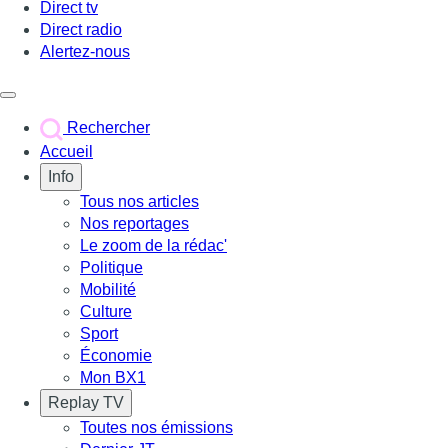
Direct tv
Direct radio
Alertez-nous
Déclencher le menu
Rechercher
Accueil
Info
Tous nos articles
Nos reportages
Le zoom de la rédac'
Politique
Mobilité
Culture
Sport
Économie
Mon BX1
Replay TV
Toutes nos émissions