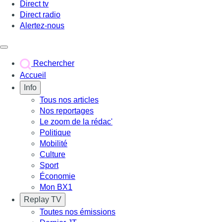
Direct tv
Direct radio
Alertez-nous
Déclencher le menu
Rechercher
Accueil
Info
Tous nos articles
Nos reportages
Le zoom de la rédac'
Politique
Mobilité
Culture
Sport
Économie
Mon BX1
Replay TV
Toutes nos émissions