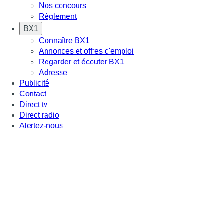
Nos concours
Règlement
BX1
Connaître BX1
Annonces et offres d'emploi
Regarder et écouter BX1
Adresse
Publicité
Contact
Direct tv
Direct radio
Alertez-nous