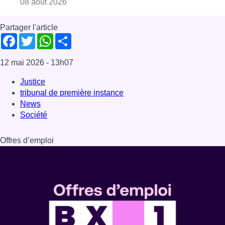
Consulter l'article "L’Union Saint-Gilloise at
08 août 2026
Partager l'article
Facebook
Twitter
WhatsApp
Share
12 mai 2026
- 13h07
Justice
tribunal de première instance
News
Société
Offres d’emploi