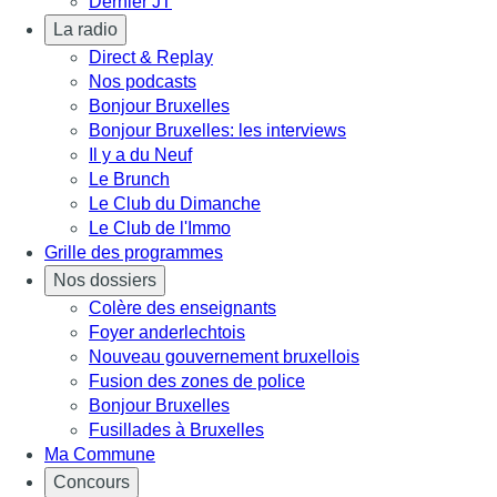
Dernier JT
La radio
Direct & Replay
Nos podcasts
Bonjour Bruxelles
Bonjour Bruxelles: les interviews
Il y a du Neuf
Le Brunch
Le Club du Dimanche
Le Club de l'Immo
Grille des programmes
Nos dossiers
Colère des enseignants
Foyer anderlechtois
Nouveau gouvernement bruxellois
Fusion des zones de police
Bonjour Bruxelles
Fusillades à Bruxelles
Ma Commune
Concours