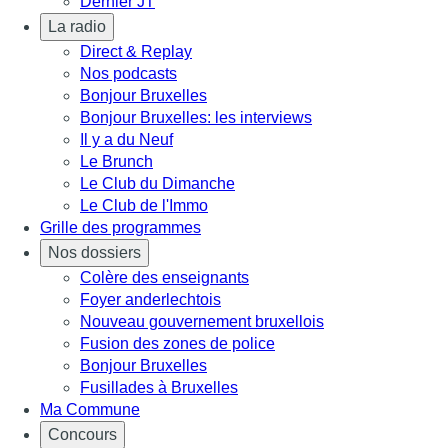
Dernier JT
La radio
Direct & Replay
Nos podcasts
Bonjour Bruxelles
Bonjour Bruxelles: les interviews
Il y a du Neuf
Le Brunch
Le Club du Dimanche
Le Club de l'Immo
Grille des programmes
Nos dossiers
Colère des enseignants
Foyer anderlechtois
Nouveau gouvernement bruxellois
Fusion des zones de police
Bonjour Bruxelles
Fusillades à Bruxelles
Ma Commune
Concours