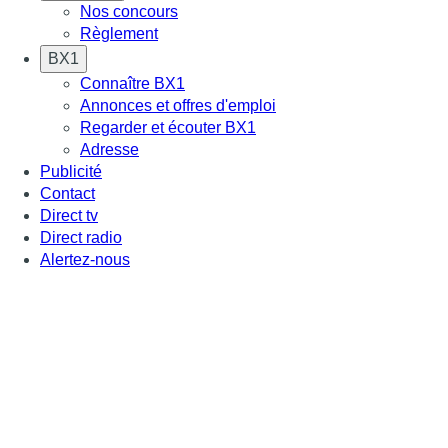
Nos concours
Règlement
BX1
Connaître BX1
Annonces et offres d'emploi
Regarder et écouter BX1
Adresse
Publicité
Contact
Direct tv
Direct radio
Alertez-nous