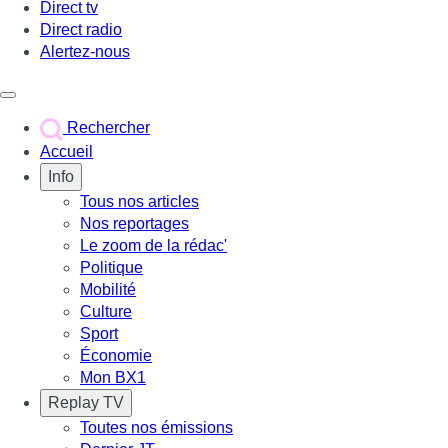
Direct tv
Direct radio
Alertez-nous
Déclencher le menu
Rechercher
Accueil
Info
Tous nos articles
Nos reportages
Le zoom de la rédac'
Politique
Mobilité
Culture
Sport
Économie
Mon BX1
Replay TV
Toutes nos émissions