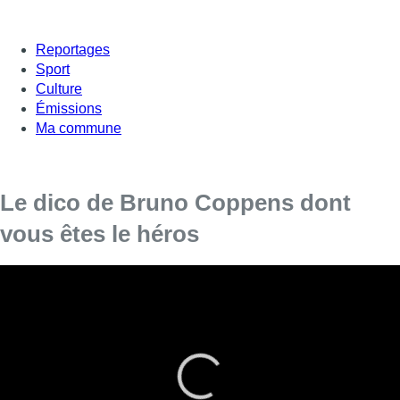
Reportages
Sport
Culture
Émissions
Ma commune
Le dico de Bruno Coppens dont
vous êtes le héros
Bruno Coppens publie le Dico dont vous êtes le héros. Un faux
dictionnaire dans lequel il donne ses propres définitions. Il était
un des invités de Bonjour Bruxelles.
Lire aussi :