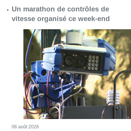
Consulter l'article "Un marathon de contrôle
06 août 2026
Partager l'article
Facebook
Twitter
WhatsApp
Share
02 juin 2026
- 10h41
Bruno Coppens
dico
Bonjour Bruxelles
Culture
News