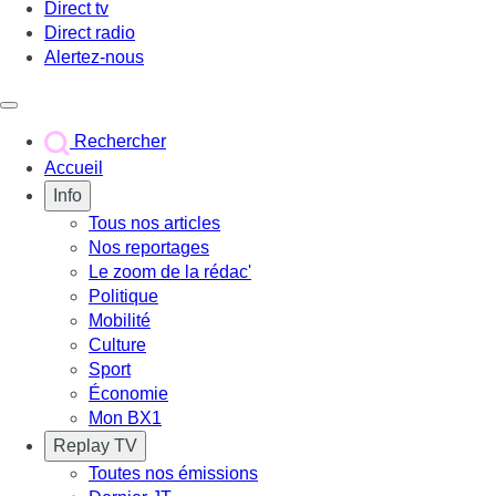
Direct tv
Direct radio
Alertez-nous
Déclencher le menu
Rechercher
Accueil
Info
Tous nos articles
Nos reportages
Le zoom de la rédac'
Politique
Mobilité
Culture
Sport
Économie
Mon BX1
Replay TV
Toutes nos émissions