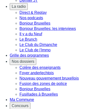
Dernier JT
La radio
Direct & Replay
Nos podcasts
Bonjour Bruxelles
Bonjour Bruxelles: les interviews
Il y a du Neuf
Le Brunch
Le Club du Dimanche
Le Club de l'Immo
Grille des programmes
Nos dossiers
Colère des enseignants
Foyer anderlechtois
Nouveau gouvernement bruxellois
Fusion des zones de police
Bonjour Bruxelles
Fusillades à Bruxelles
Ma Commune
Concours