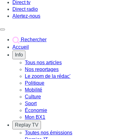
Direct tv
Direct radio
Alertez-nous
Déclencher le menu
Rechercher
Accueil
Info
Tous nos articles
Nos reportages
Le zoom de la rédac'
Politique
Mobilité
Culture
Sport
Économie
Mon BX1
Replay TV
Toutes nos émissions