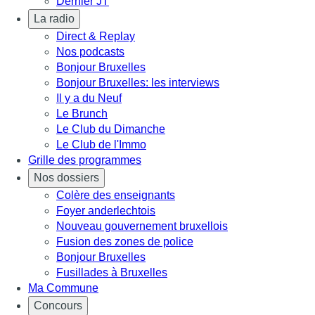
Dernier JT
La radio
Direct & Replay
Nos podcasts
Bonjour Bruxelles
Bonjour Bruxelles: les interviews
Il y a du Neuf
Le Brunch
Le Club du Dimanche
Le Club de l'Immo
Grille des programmes
Nos dossiers
Colère des enseignants
Foyer anderlechtois
Nouveau gouvernement bruxellois
Fusion des zones de police
Bonjour Bruxelles
Fusillades à Bruxelles
Ma Commune
Concours