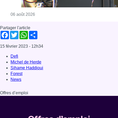
Consulter l'article "Un marathon de contrôle
06 août 2026
Partager l'article
Facebook
Twitter
WhatsApp
Share
15 février 2023
- 12h34
Defi
Michel de Herde
Sihame Haddioui
Forest
News
Offres d’emploi