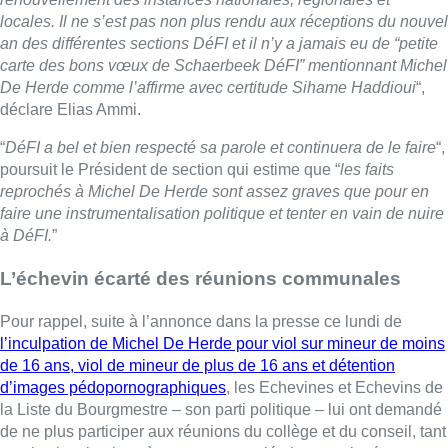
locales. Il ne s’est pas non plus rendu aux réceptions du nouvel
an des différentes sections DéFI et il n’y a jamais eu de “petite
carte des bons vœux de Schaerbeek DéFI” mentionnant Michel
De Herde comme l’affirme avec certitude Sihame Haddioui
“,
déclare Elias Ammi.
“
DéFI a bel et bien respecté sa parole et continuera de le faire
“,
poursuit le Président de section qui estime que “
les faits
reprochés à Michel De Herde sont assez graves que pour en
faire une instrumentalisation politique et tenter en vain de nuire
à DéFI.
”
L’échevin écarté des réunions communales
Pour rappel, suite à l’annonce dans la presse ce lundi de
l’inculpation de Michel De Herde pour viol sur mineur de moins
de 16 ans, viol de mineur de plus de 16 ans et détention
d’images pédopornographiques
, les Echevines et Echevins de
la Liste du Bourgmestre – son parti politique – lui ont demandé
de ne plus participer aux réunions du collège et du conseil, tant