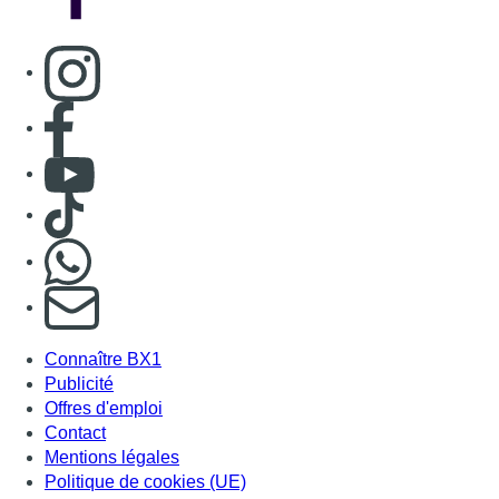
Consulter page Instagram
Consulter page Facebook
Consulter Youtube
Consulter TikTok
Nous rejoindre sur Whatsapp
S'abonner à notre newsletter
Connaître BX1
Publicité
Offres d'emploi
Contact
Mentions légales
Politique de cookies (UE)