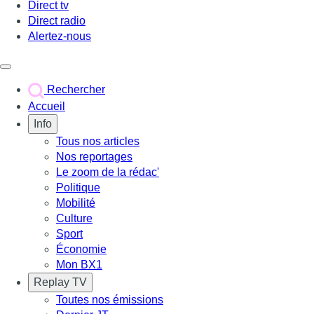
Direct tv
Direct radio
Alertez-nous
Déclencher le menu
Rechercher
Accueil
Info
Tous nos articles
Nos reportages
Le zoom de la rédac'
Politique
Mobilité
Culture
Sport
Économie
Mon BX1
Replay TV
Toutes nos émissions