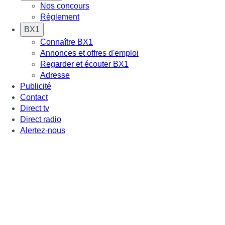
Nos concours
Règlement
BX1
Connaître BX1
Annonces et offres d'emploi
Regarder et écouter BX1
Adresse
Publicité
Contact
Direct tv
Direct radio
Alertez-nous