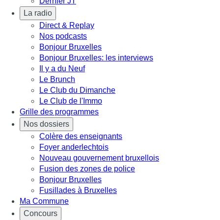
Dernier JT
La radio
Direct & Replay
Nos podcasts
Bonjour Bruxelles
Bonjour Bruxelles: les interviews
Il y a du Neuf
Le Brunch
Le Club du Dimanche
Le Club de l'Immo
Grille des programmes
Nos dossiers
Colère des enseignants
Foyer anderlechtois
Nouveau gouvernement bruxellois
Fusion des zones de police
Bonjour Bruxelles
Fusillades à Bruxelles
Ma Commune
Concours